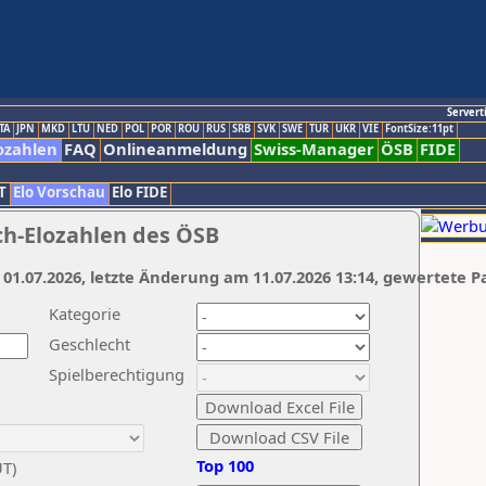
Servert
TA
JPN
MKD
LTU
NED
POL
POR
ROU
RUS
SRB
SVK
SWE
TUR
UKR
VIE
FontSize:11pt
ozahlen
FAQ
Onlineanmeldung
Swiss-Manager
ÖSB
FIDE
T
Elo Vorschau
Elo FIDE
ch-Elozahlen des ÖSB
 01.07.2026, letzte Änderung am 11.07.2026 13:14, gewertete P
Kategorie
Geschlecht
Spielberechtigung
Top 100
UT)