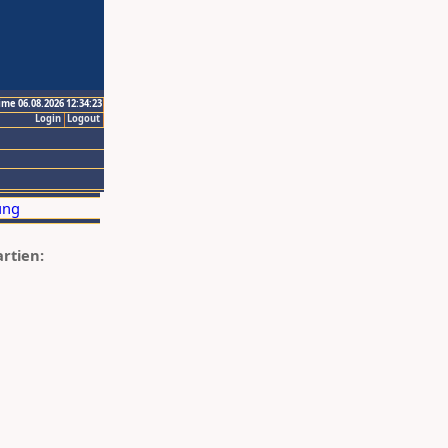
ime 06.08.2026 12:34:23
Login
Logout
artien: