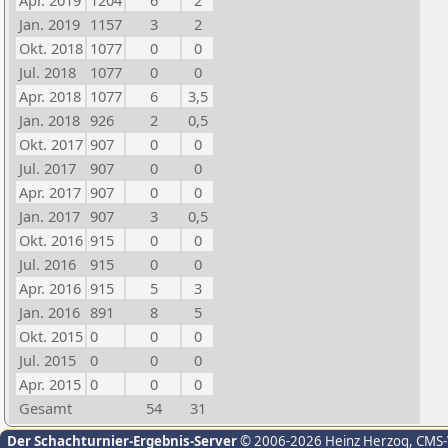
Apr. 2019
1204
6
2
Jan. 2019
1157
3
2
Okt. 2018
1077
0
0
Jul. 2018
1077
0
0
Apr. 2018
1077
6
3,5
Jan. 2018
926
2
0,5
Okt. 2017
907
0
0
Jul. 2017
907
0
0
Apr. 2017
907
0
0
Jan. 2017
907
3
0,5
Okt. 2016
915
0
0
Jul. 2016
915
0
0
Apr. 2016
915
5
3
Jan. 2016
891
8
5
Okt. 2015
0
0
0
Jul. 2015
0
0
0
Apr. 2015
0
0
0
Gesamt
54
31
Der Schachturnier-Ergebnis-Server
© 2006-2026 Heinz Herzog
, CMS