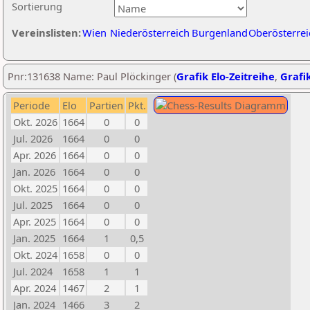
Sortierung
Vereinslisten:
Wien
Niederösterreich
Burgenland
Oberösterrei
Pnr:131638 Name: Paul Plöckinger (
Grafik Elo-Zeitreihe
,
Grafik
Periode
Elo
Partien
Pkt.
Okt. 2026
1664
0
0
Jul. 2026
1664
0
0
Apr. 2026
1664
0
0
Jan. 2026
1664
0
0
Okt. 2025
1664
0
0
Jul. 2025
1664
0
0
Apr. 2025
1664
0
0
Jan. 2025
1664
1
0,5
Okt. 2024
1658
0
0
Jul. 2024
1658
1
1
Apr. 2024
1467
2
1
Jan. 2024
1466
3
2