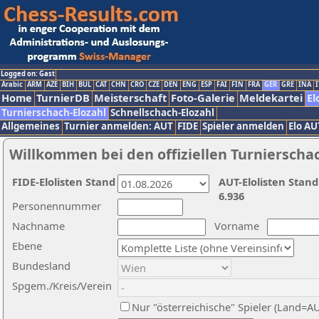
Logged on: Gast
Arabic
ARM
AZE
BIH
BUL
CAT
CHN
CRO
CZE
DEN
ENG
ESP
FAI
FIN
FRA
GER
GRE
INA
I
Home
TurnierDB
Meisterschaft
Foto-Galerie
Meldekartei
El
Turnierschach-Elozahl
Schnellschach-Elozahl
Allgemeines
Turnier anmelden: AUT
FIDE
Spieler anmelden
Elo AU
Willkommen bei den offiziellen Turnierscha
FIDE-Elolisten Stand
AUT-Elolisten Stand
6.936
Personennummer
Nachname
Vorname
Ebene
Bundesland
Spgem./Kreis/Verein
Nur "österreichische" Spieler (Land=A