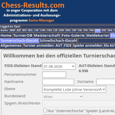
Logged on: Gast
Arabic
ARM
AZE
BIH
BUL
CAT
CHN
CRO
CZE
DEN
ENG
ESP
FAI
FIN
FRA
GER
GRE
INA
I
Home
TurnierDB
Meisterschaft
Foto-Galerie
Meldekartei
El
Turnierschach-Elozahl
Schnellschach-Elozahl
Allgemeines
Turnier anmelden: AUT
FIDE
Spieler anmelden
Elo AU
Willkommen bei den offiziellen Turnierscha
FIDE-Elolisten Stand
AUT-Elolisten Stand
6.936
Personennummer
Nachname
Vorname
Ebene
Bundesland
Spgem./Kreis/Verein
Nur "österreichische" Spieler (Land=A