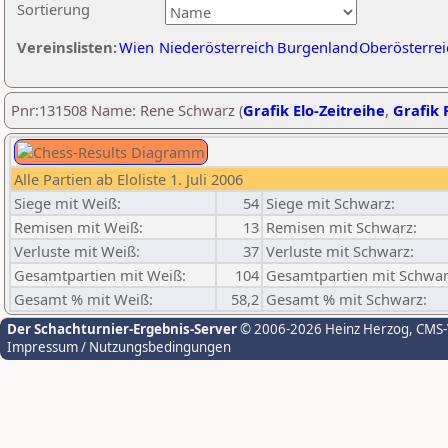
Sortierung
Vereinslisten:
Wien
Niederösterreich
Burgenland
Oberösterrei
Pnr:131508 Name: Rene Schwarz (
Grafik Elo-Zeitreihe
,
Grafik P
Alle Partien ab Eloliste 1. Juli 2006
Siege mit Weiß:
54
Siege mit Schwarz:
Remisen mit Weiß:
13
Remisen mit Schwarz:
Verluste mit Weiß:
37
Verluste mit Schwarz:
Gesamtpartien mit Weiß:
104
Gesamtpartien mit Schwar
Gesamt % mit Weiß:
58,2
Gesamt % mit Schwarz:
Der Schachturnier-Ergebnis-Server
© 2006-2026 Heinz Herzog
, CMS
Impressum / Nutzungsbedingungen