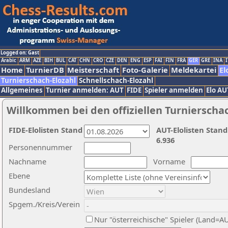
Logged on: Gast
Arabic
ARM
AZE
BIH
BUL
CAT
CHN
CRO
CZE
DEN
ENG
ESP
FAI
FIN
FRA
GER
GRE
INA
I
Home
TurnierDB
Meisterschaft
Foto-Galerie
Meldekartei
El
Turnierschach-Elozahl
Schnellschach-Elozahl
Allgemeines
Turnier anmelden: AUT
FIDE
Spieler anmelden
Elo AU
Willkommen bei den offiziellen Turnierscha
FIDE-Elolisten Stand
AUT-Elolisten Stand
6.936
Personennummer
Nachname
Vorname
Ebene
Bundesland
Spgem./Kreis/Verein
Nur "österreichische" Spieler (Land=A