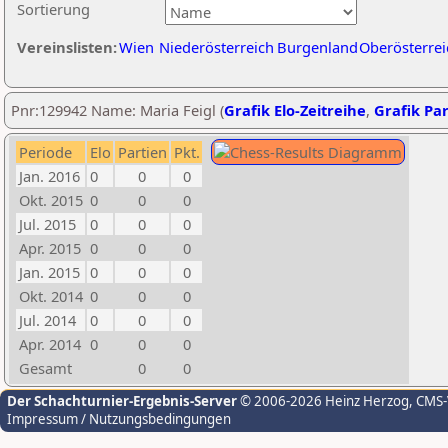
Sortierung
Vereinslisten:
Wien
Niederösterreich
Burgenland
Oberösterrei
Pnr:129942 Name: Maria Feigl (
Grafik Elo-Zeitreihe
,
Grafik Par
Periode
Elo
Partien
Pkt.
Jan. 2016
0
0
0
Okt. 2015
0
0
0
Jul. 2015
0
0
0
Apr. 2015
0
0
0
Jan. 2015
0
0
0
Okt. 2014
0
0
0
Jul. 2014
0
0
0
Apr. 2014
0
0
0
Gesamt
0
0
Der Schachturnier-Ergebnis-Server
© 2006-2026 Heinz Herzog
, CMS
Impressum / Nutzungsbedingungen