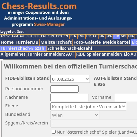
Logged on: Gast
Arabic
ARM
AZE
BIH
BUL
CAT
CHN
CRO
CZE
DEN
ENG
ESP
FAI
FIN
FRA
GER
GRE
INA
I
Home
TurnierDB
Meisterschaft
Foto-Galerie
Meldekartei
El
Turnierschach-Elozahl
Schnellschach-Elozahl
Allgemeines
Turnier anmelden: AUT
FIDE
Spieler anmelden
Elo AU
Willkommen bei den offiziellen Turnierscha
FIDE-Elolisten Stand
AUT-Elolisten Stand
6.936
Personennummer
Nachname
Vorname
Ebene
Bundesland
Spgem./Kreis/Verein
Nur "österreichische" Spieler (Land=A