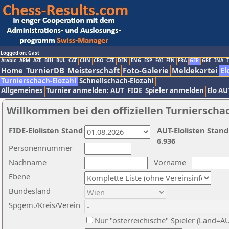
Logged on: Gast
Arabic
ARM
AZE
BIH
BUL
CAT
CHN
CRO
CZE
DEN
ENG
ESP
FAI
FIN
FRA
GER
GRE
INA
I
Home
TurnierDB
Meisterschaft
Foto-Galerie
Meldekartei
El
Turnierschach-Elozahl
Schnellschach-Elozahl
Allgemeines
Turnier anmelden: AUT
FIDE
Spieler anmelden
Elo AU
Willkommen bei den offiziellen Turnierscha
FIDE-Elolisten Stand
AUT-Elolisten Stand
6.936
Personennummer
Nachname
Vorname
Ebene
Bundesland
Spgem./Kreis/Verein
Nur "österreichische" Spieler (Land=A