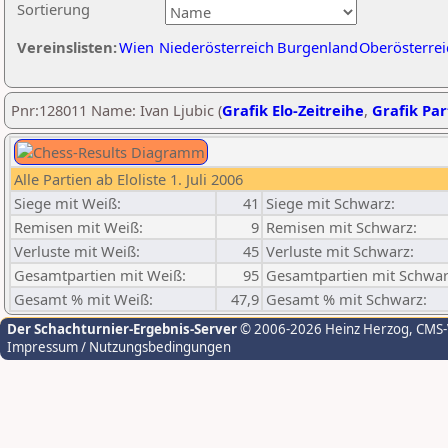
Sortierung
Vereinslisten:
Wien
Niederösterreich
Burgenland
Oberösterrei
Pnr:128011 Name: Ivan Ljubic (
Grafik Elo-Zeitreihe
,
Grafik Part
Alle Partien ab Eloliste 1. Juli 2006
Siege mit Weiß:
41
Siege mit Schwarz:
Remisen mit Weiß:
9
Remisen mit Schwarz:
Verluste mit Weiß:
45
Verluste mit Schwarz:
Gesamtpartien mit Weiß:
95
Gesamtpartien mit Schwar
Gesamt % mit Weiß:
47,9
Gesamt % mit Schwarz:
Der Schachturnier-Ergebnis-Server
© 2006-2026 Heinz Herzog
, CMS
Impressum / Nutzungsbedingungen