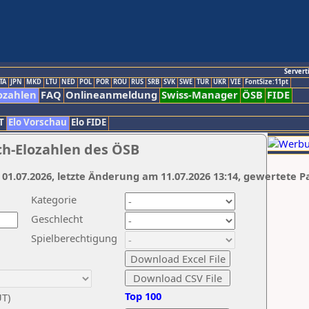
Servert
TA
JPN
MKD
LTU
NED
POL
POR
ROU
RUS
SRB
SVK
SWE
TUR
UKR
VIE
FontSize:11pt
ozahlen
FAQ
Onlineanmeldung
Swiss-Manager
ÖSB
FIDE
T
Elo Vorschau
Elo FIDE
ch-Elozahlen des ÖSB
 01.07.2026, letzte Änderung am 11.07.2026 13:14, gewertete P
Kategorie
Geschlecht
Spielberechtigung
Top 100
UT)