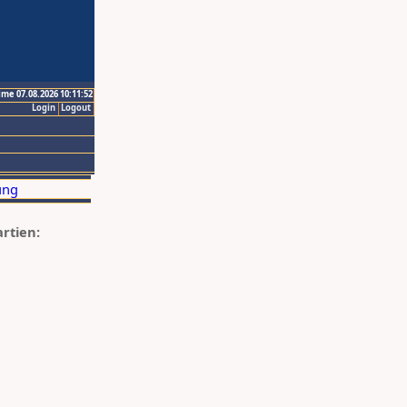
ime 07.08.2026 10:11:52
Login
Logout
artien: