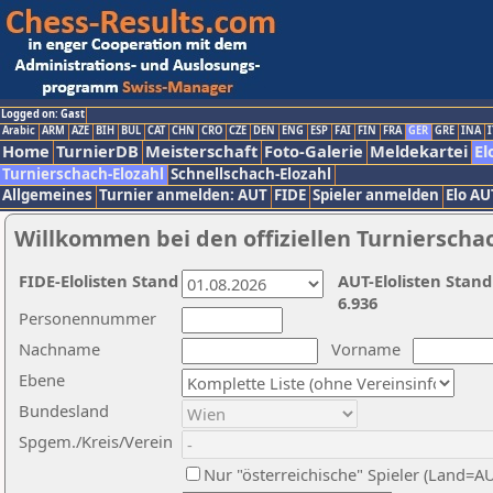
Logged on: Gast
Arabic
ARM
AZE
BIH
BUL
CAT
CHN
CRO
CZE
DEN
ENG
ESP
FAI
FIN
FRA
GER
GRE
INA
I
Home
TurnierDB
Meisterschaft
Foto-Galerie
Meldekartei
El
Turnierschach-Elozahl
Schnellschach-Elozahl
Allgemeines
Turnier anmelden: AUT
FIDE
Spieler anmelden
Elo AU
Willkommen bei den offiziellen Turnierscha
FIDE-Elolisten Stand
AUT-Elolisten Stand
6.936
Personennummer
Nachname
Vorname
Ebene
Bundesland
Spgem./Kreis/Verein
Nur "österreichische" Spieler (Land=A