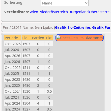
Sortierung
Vereinslisten:
Wien
Niederösterreich
Burgenland
Oberösterrei
Pnr:128011 Name: Ivan Ljubic (
Grafik Elo-Zeitreihe
,
Grafik Part
Periode
Elo
Partien
Pkt.
Okt. 2026
1507
0
0
Jul. 2026
1507
0
0
Apr. 2026
1507
0
0
Jan. 2026
1507
1
0
Okt. 2025
1511
0
0
Jul. 2025
1511
1
1
Apr. 2025
1486
0
0
Jan. 2025
1486
2
0
Okt. 2024
1530
1
0,5
Jul. 2024
1536
0
0
Apr. 2024
1304
4
1
Jan. 2024
1327
4
3,5