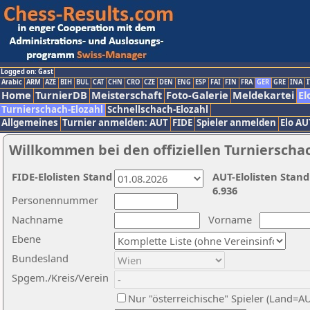
Logged on: Gast
Arabic
ARM
AZE
BIH
BUL
CAT
CHN
CRO
CZE
DEN
ENG
ESP
FAI
FIN
FRA
GER
GRE
INA
I
Home
TurnierDB
Meisterschaft
Foto-Galerie
Meldekartei
El
Turnierschach-Elozahl
Schnellschach-Elozahl
Allgemeines
Turnier anmelden: AUT
FIDE
Spieler anmelden
Elo AU
Willkommen bei den offiziellen Turnierscha
FIDE-Elolisten Stand
AUT-Elolisten Stand
6.936
Personennummer
Nachname
Vorname
Ebene
Bundesland
Spgem./Kreis/Verein
Nur "österreichische" Spieler (Land=A