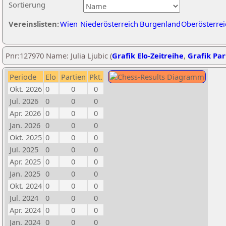
Sortierung
Vereinslisten:
Wien
Niederösterreich
Burgenland
Oberösterrei
Pnr:127970 Name: Julia Ljubic (
Grafik Elo-Zeitreihe
,
Grafik Part
Periode
Elo
Partien
Pkt.
Okt. 2026
0
0
0
Jul. 2026
0
0
0
Apr. 2026
0
0
0
Jan. 2026
0
0
0
Okt. 2025
0
0
0
Jul. 2025
0
0
0
Apr. 2025
0
0
0
Jan. 2025
0
0
0
Okt. 2024
0
0
0
Jul. 2024
0
0
0
Apr. 2024
0
0
0
Jan. 2024
0
0
0