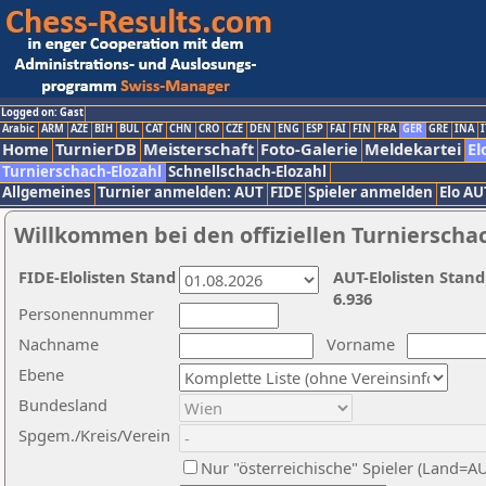
Logged on: Gast
Arabic
ARM
AZE
BIH
BUL
CAT
CHN
CRO
CZE
DEN
ENG
ESP
FAI
FIN
FRA
GER
GRE
INA
I
Home
TurnierDB
Meisterschaft
Foto-Galerie
Meldekartei
El
Turnierschach-Elozahl
Schnellschach-Elozahl
Allgemeines
Turnier anmelden: AUT
FIDE
Spieler anmelden
Elo AU
Willkommen bei den offiziellen Turnierscha
FIDE-Elolisten Stand
AUT-Elolisten Stand
6.936
Personennummer
Nachname
Vorname
Ebene
Bundesland
Spgem./Kreis/Verein
Nur "österreichische" Spieler (Land=A