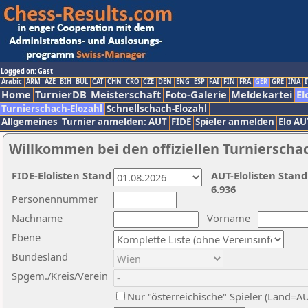
Logged on: Gast
Arabic
ARM
AZE
BIH
BUL
CAT
CHN
CRO
CZE
DEN
ENG
ESP
FAI
FIN
FRA
GER
GRE
INA
I
Home
TurnierDB
Meisterschaft
Foto-Galerie
Meldekartei
El
Turnierschach-Elozahl
Schnellschach-Elozahl
Allgemeines
Turnier anmelden: AUT
FIDE
Spieler anmelden
Elo AU
Willkommen bei den offiziellen Turnierscha
FIDE-Elolisten Stand
AUT-Elolisten Stand
6.936
Personennummer
Nachname
Vorname
Ebene
Bundesland
Spgem./Kreis/Verein
Nur "österreichische" Spieler (Land=A