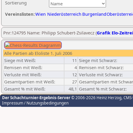
Sortierung
Vereinslisten:
Wien
Niederösterreich
Burgenland
Oberösterrei
Pnr:124795 Name: Philipp Schubert-Zsilavecz (
Grafik Elo-Zeitre
Alle Partien ab Eloliste 1. Juli 2006
Siege mit Weiß:
11
Siege mit Schwarz:
Remisen mit Weiß:
4
Remisen mit Schwarz:
Verluste mit Weiß:
12
Verluste mit Schwarz:
Gesamtpartien mit Weiß:
27
Gesamtpartien mit Schwar
Gesamt % mit Weiß:
48,1
Gesamt % mit Schwarz:
Der Schachturnier-Ergebnis-Server
© 2006-2026 Heinz Herzog
, CMS
Impressum / Nutzungsbedingungen