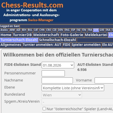
Logged on: Gast
Arabic
ARM
AZE
BIH
BUL
CAT
CHN
CRO
CZE
DEN
ENG
ESP
FAI
FIN
FRA
GER
GRE
INA
I
Home
TurnierDB
Meisterschaft
Foto-Galerie
Meldekartei
El
Turnierschach-Elozahl
Schnellschach-Elozahl
Allgemeines
Turnier anmelden: AUT
FIDE
Spieler anmelden
Elo AU
Willkommen bei den offiziellen Turnierscha
FIDE-Elolisten Stand
AUT-Elolisten Stand
6.936
Personennummer
Nachname
Vorname
Ebene
Bundesland
Spgem./Kreis/Verein
Nur "österreichische" Spieler (Land=A