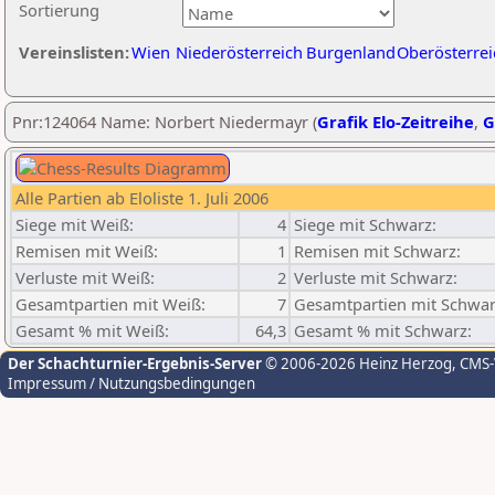
Sortierung
Vereinslisten:
Wien
Niederösterreich
Burgenland
Oberösterrei
Pnr:124064 Name: Norbert Niedermayr (
Grafik Elo-Zeitreihe
,
G
Alle Partien ab Eloliste 1. Juli 2006
Siege mit Weiß:
4
Siege mit Schwarz:
Remisen mit Weiß:
1
Remisen mit Schwarz:
Verluste mit Weiß:
2
Verluste mit Schwarz:
Gesamtpartien mit Weiß:
7
Gesamtpartien mit Schwar
Gesamt % mit Weiß:
64,3
Gesamt % mit Schwarz:
Der Schachturnier-Ergebnis-Server
© 2006-2026 Heinz Herzog
, CMS
Impressum / Nutzungsbedingungen