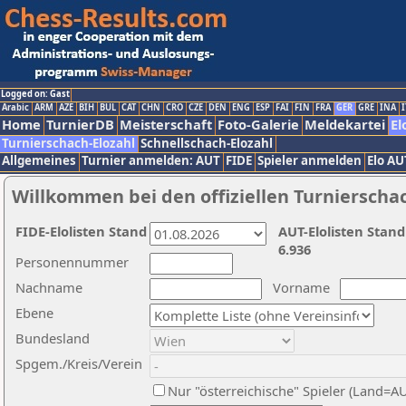
Logged on: Gast
Arabic
ARM
AZE
BIH
BUL
CAT
CHN
CRO
CZE
DEN
ENG
ESP
FAI
FIN
FRA
GER
GRE
INA
I
Home
TurnierDB
Meisterschaft
Foto-Galerie
Meldekartei
El
Turnierschach-Elozahl
Schnellschach-Elozahl
Allgemeines
Turnier anmelden: AUT
FIDE
Spieler anmelden
Elo AU
Willkommen bei den offiziellen Turnierscha
FIDE-Elolisten Stand
AUT-Elolisten Stand
6.936
Personennummer
Nachname
Vorname
Ebene
Bundesland
Spgem./Kreis/Verein
Nur "österreichische" Spieler (Land=A