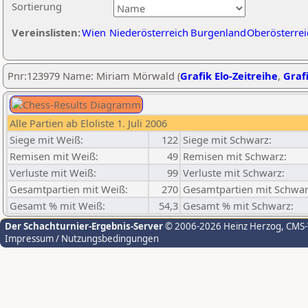
Sortierung
Vereinslisten:
Wien
Niederösterreich
Burgenland
Oberösterrei
Pnr:123979 Name: Miriam Mörwald (
Grafik Elo-Zeitreihe
,
Grafi
Alle Partien ab Eloliste 1. Juli 2006
Siege mit Weiß:
122
Siege mit Schwarz:
Remisen mit Weiß:
49
Remisen mit Schwarz:
Verluste mit Weiß:
99
Verluste mit Schwarz:
Gesamtpartien mit Weiß:
270
Gesamtpartien mit Schwar
Gesamt % mit Weiß:
54,3
Gesamt % mit Schwarz:
Der Schachturnier-Ergebnis-Server
© 2006-2026 Heinz Herzog
, CMS
Impressum / Nutzungsbedingungen