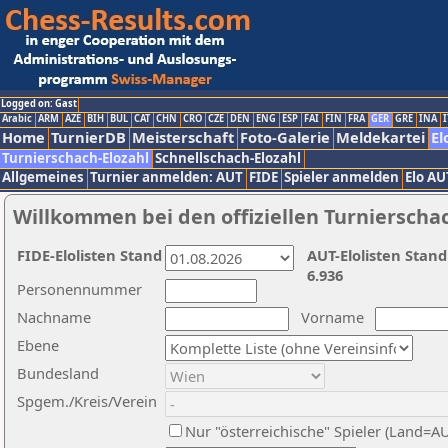
Logged on: Gast
Arabic
ARM
AZE
BIH
BUL
CAT
CHN
CRO
CZE
DEN
ENG
ESP
FAI
FIN
FRA
GER
GRE
INA
I
Home
TurnierDB
Meisterschaft
Foto-Galerie
Meldekartei
El
Turnierschach-Elozahl
Schnellschach-Elozahl
Allgemeines
Turnier anmelden: AUT
FIDE
Spieler anmelden
Elo AU
Willkommen bei den offiziellen Turnierscha
FIDE-Elolisten Stand
AUT-Elolisten Stand
6.936
Personennummer
Nachname
Vorname
Ebene
Bundesland
Spgem./Kreis/Verein
Nur "österreichische" Spieler (Land=A