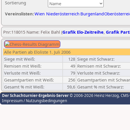
Sortierung
Vereinslisten:
Wien
Niederösterreich
Burgenland
Oberösterrei
Pnr:118015 Name: Felix Bahl (
Grafik Elo-Zeitreihe
,
Grafik Parti
Alle Partien ab Eloliste 1. Juli 2006
Siege mit Weiß:
128
Siege mit Schwarz:
Remisen mit Weiß:
49
Remisen mit Schwarz:
Verluste mit Weiß:
79
Verluste mit Schwarz:
Gesamtpartien mit Weiß:
256
Gesamtpartien mit Schwar
Gesamt % mit Weiß:
59,6
Gesamt % mit Schwarz:
Der Schachturnier-Ergebnis-Server
© 2006-2026 Heinz Herzog
, CMS
Impressum / Nutzungsbedingungen