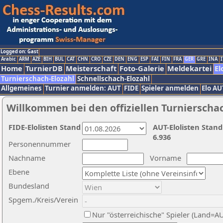
Logged on: Gast
Arabic
ARM
AZE
BIH
BUL
CAT
CHN
CRO
CZE
DEN
ENG
ESP
FAI
FIN
FRA
GER
GRE
INA
I
Home
TurnierDB
Meisterschaft
Foto-Galerie
Meldekartei
El
Turnierschach-Elozahl
Schnellschach-Elozahl
Allgemeines
Turnier anmelden: AUT
FIDE
Spieler anmelden
Elo AU
Willkommen bei den offiziellen Turnierscha
FIDE-Elolisten Stand
AUT-Elolisten Stand
6.936
Personennummer
Nachname
Vorname
Ebene
Bundesland
Spgem./Kreis/Verein
Nur "österreichische" Spieler (Land=A