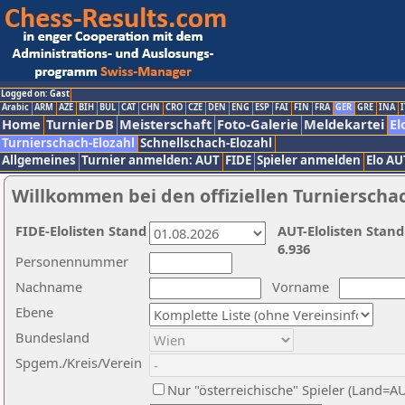
Logged on: Gast
Arabic
ARM
AZE
BIH
BUL
CAT
CHN
CRO
CZE
DEN
ENG
ESP
FAI
FIN
FRA
GER
GRE
INA
I
Home
TurnierDB
Meisterschaft
Foto-Galerie
Meldekartei
El
Turnierschach-Elozahl
Schnellschach-Elozahl
Allgemeines
Turnier anmelden: AUT
FIDE
Spieler anmelden
Elo AU
Willkommen bei den offiziellen Turnierscha
FIDE-Elolisten Stand
AUT-Elolisten Stand
6.936
Personennummer
Nachname
Vorname
Ebene
Bundesland
Spgem./Kreis/Verein
Nur "österreichische" Spieler (Land=A