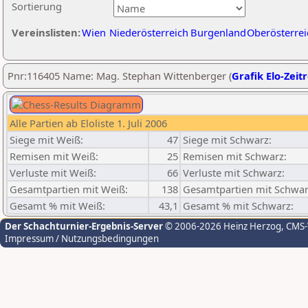
Sortierung
Vereinslisten:
Wien
Niederösterreich
Burgenland
Oberösterrei
Pnr:116405 Name: Mag. Stephan Wittenberger (
Grafik Elo-Zeit
Alle Partien ab Eloliste 1. Juli 2006
Siege mit Weiß:
47
Siege mit Schwarz:
Remisen mit Weiß:
25
Remisen mit Schwarz:
Verluste mit Weiß:
66
Verluste mit Schwarz:
Gesamtpartien mit Weiß:
138
Gesamtpartien mit Schwar
Gesamt % mit Weiß:
43,1
Gesamt % mit Schwarz:
Der Schachturnier-Ergebnis-Server
© 2006-2026 Heinz Herzog
, CMS
Impressum / Nutzungsbedingungen