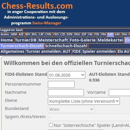
Logged on: Gast
Arabic
ARM
AZE
BIH
BUL
CAT
CHN
CRO
CZE
DEN
ENG
ESP
FAI
FIN
FRA
GER
GRE
INA
I
Home
TurnierDB
Meisterschaft
Foto-Galerie
Meldekartei
El
Turnierschach-Elozahl
Schnellschach-Elozahl
Allgemeines
Turnier anmelden: AUT
FIDE
Spieler anmelden
Elo AU
Willkommen bei den offiziellen Turnierscha
FIDE-Elolisten Stand
AUT-Elolisten Stand
6.936
Personennummer
Nachname
Vorname
Ebene
Bundesland
Spgem./Kreis/Verein
Nur "österreichische" Spieler (Land=A