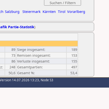
ch
Salzburg
Steiermark
Kärnten
Tirol
Vorarlberg
afik Partie-Statistik
)
89
Siege insgesamt:
189
73
Remisen insgesamt:
153
86
Verluste insgesamt:
155
z:
248
Gesamtpartien:
497
50,6
Gesamt %:
53,4
-Version 14.07.2026 13:23, Node S3