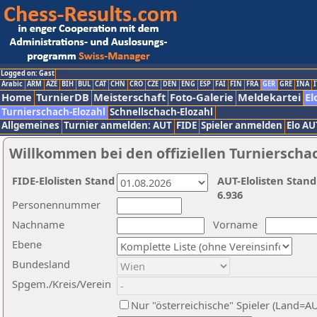
Logged on: Gast
Arabic
ARM
AZE
BIH
BUL
CAT
CHN
CRO
CZE
DEN
ENG
ESP
FAI
FIN
FRA
GER
GRE
INA
I
Home
TurnierDB
Meisterschaft
Foto-Galerie
Meldekartei
El
Turnierschach-Elozahl
Schnellschach-Elozahl
Allgemeines
Turnier anmelden: AUT
FIDE
Spieler anmelden
Elo AU
Willkommen bei den offiziellen Turnierscha
FIDE-Elolisten Stand
AUT-Elolisten Stand
6.936
Personennummer
Nachname
Vorname
Ebene
Bundesland
Spgem./Kreis/Verein
Nur "österreichische" Spieler (Land=A