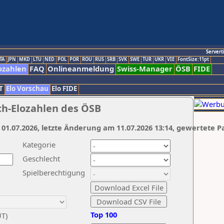
Servert
TA
JPN
MKD
LTU
NED
POL
POR
ROU
RUS
SRB
SVK
SWE
TUR
UKR
VIE
FontSize:11pt
ozahlen
FAQ
Onlineanmeldung
Swiss-Manager
ÖSB
FIDE
T
Elo Vorschau
Elo FIDE
ch-Elozahlen des ÖSB
 01.07.2026, letzte Änderung am 11.07.2026 13:14, gewertete P
Kategorie
Geschlecht
Spielberechtigung
Top 100
UT)