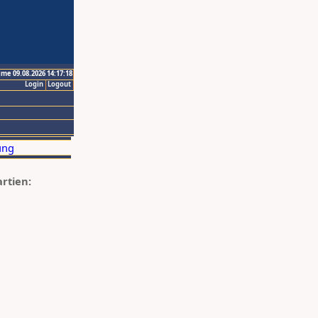
ime 09.08.2026 14:17:18
Login
Logout
artien: