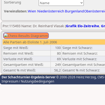
Sortierung
Vereinslisten:
Wien
Niederösterreich
Burgenland
Oberösterrei
Pnr:115493 Name: Dr. Reinhard Vlasak (
Grafik Elo-Zeitreihe
,
Gr
Alle Partien ab Eloliste 1. Juli 2006
Siege mit Weiß:
100
Siege mit Schwarz:
Remisen mit Weiß:
80
Remisen mit Schwarz:
Verluste mit Weiß:
69
Verluste mit Schwarz:
Gesamtpartien mit Weiß:
249
Gesamtpartien mit Schwar
Gesamt % mit Weiß:
56,2
Gesamt % mit Schwarz:
Der Schachturnier-Ergebnis-Server
© 2006-2026 Heinz Herzog
, CMS
Impressum / Nutzungsbedingungen