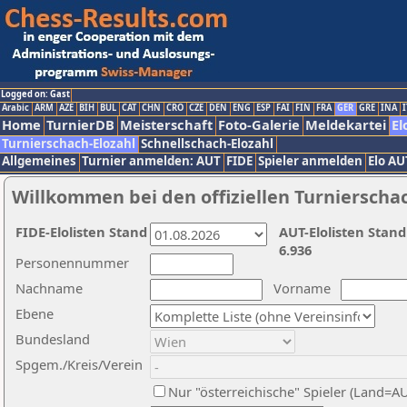
Logged on: Gast
Arabic
ARM
AZE
BIH
BUL
CAT
CHN
CRO
CZE
DEN
ENG
ESP
FAI
FIN
FRA
GER
GRE
INA
I
Home
TurnierDB
Meisterschaft
Foto-Galerie
Meldekartei
El
Turnierschach-Elozahl
Schnellschach-Elozahl
Allgemeines
Turnier anmelden: AUT
FIDE
Spieler anmelden
Elo AU
Willkommen bei den offiziellen Turnierscha
FIDE-Elolisten Stand
AUT-Elolisten Stand
6.936
Personennummer
Nachname
Vorname
Ebene
Bundesland
Spgem./Kreis/Verein
Nur "österreichische" Spieler (Land=A