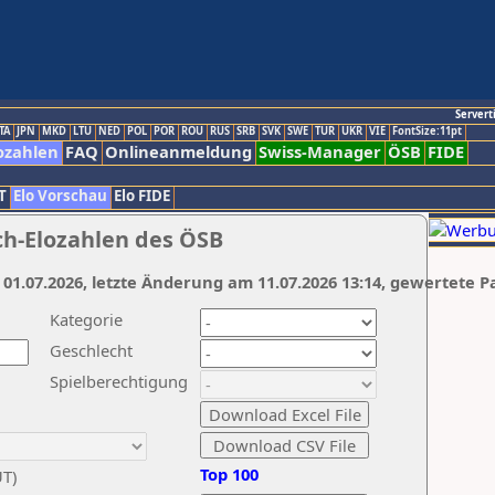
Servert
TA
JPN
MKD
LTU
NED
POL
POR
ROU
RUS
SRB
SVK
SWE
TUR
UKR
VIE
FontSize:11pt
ozahlen
FAQ
Onlineanmeldung
Swiss-Manager
ÖSB
FIDE
T
Elo Vorschau
Elo FIDE
ch-Elozahlen des ÖSB
 01.07.2026, letzte Änderung am 11.07.2026 13:14, gewertete P
Kategorie
Geschlecht
Spielberechtigung
Top 100
UT)