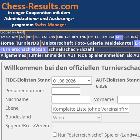
Logged on: Gast
Arabic
ARM
AZE
BIH
BUL
CAT
CHN
CRO
CZE
DEN
ENG
ESP
FAI
FIN
FRA
GER
GRE
INA
I
Home
TurnierDB
Meisterschaft
Foto-Galerie
Meldekartei
El
Turnierschach-Elozahl
Schnellschach-Elozahl
Allgemeines
Turnier anmelden: AUT
FIDE
Spieler anmelden
Elo AU
Willkommen bei den offiziellen Turnierscha
FIDE-Elolisten Stand
AUT-Elolisten Stand
6.936
Personennummer
Nachname
Vorname
Ebene
Bundesland
Spgem./Kreis/Verein
Nur "österreichische" Spieler (Land=A