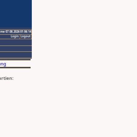
ime 07.08.2026 01:06:14
Login
Logout
artien: