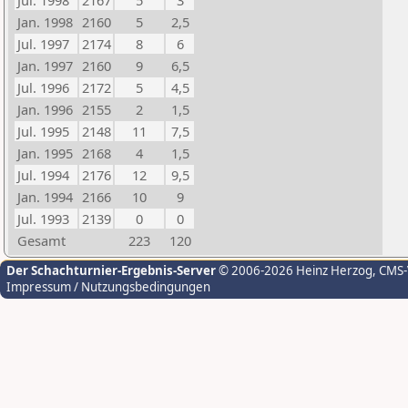
Jul. 1998
2167
5
3
Jan. 1998
2160
5
2,5
Jul. 1997
2174
8
6
Jan. 1997
2160
9
6,5
Jul. 1996
2172
5
4,5
Jan. 1996
2155
2
1,5
Jul. 1995
2148
11
7,5
Jan. 1995
2168
4
1,5
Jul. 1994
2176
12
9,5
Jan. 1994
2166
10
9
Jul. 1993
2139
0
0
Gesamt
223
120
Der Schachturnier-Ergebnis-Server
© 2006-2026 Heinz Herzog
, CMS
Impressum / Nutzungsbedingungen