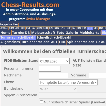
Logged on: Gast
Arabic
ARM
AZE
BIH
BUL
CAT
CHN
CRO
CZE
DEN
ENG
ESP
FAI
FIN
FRA
GER
GRE
INA
I
Home
TurnierDB
Meisterschaft
Foto-Galerie
Meldekartei
El
Turnierschach-Elozahl
Schnellschach-Elozahl
Allgemeines
Turnier anmelden: AUT
FIDE
Spieler anmelden
Elo AU
Willkommen bei den offiziellen Turnierscha
FIDE-Elolisten Stand
AUT-Elolisten Stand
6.936
Personennummer
Nachname
Vorname
Ebene
Bundesland
Spgem./Kreis/Verein
Nur "österreichische" Spieler (Land=A