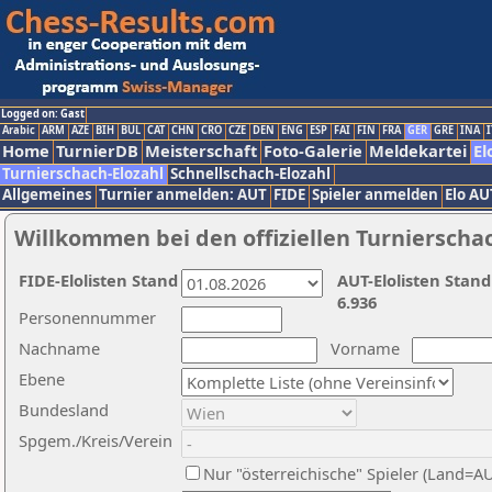
Logged on: Gast
Arabic
ARM
AZE
BIH
BUL
CAT
CHN
CRO
CZE
DEN
ENG
ESP
FAI
FIN
FRA
GER
GRE
INA
I
Home
TurnierDB
Meisterschaft
Foto-Galerie
Meldekartei
El
Turnierschach-Elozahl
Schnellschach-Elozahl
Allgemeines
Turnier anmelden: AUT
FIDE
Spieler anmelden
Elo AU
Willkommen bei den offiziellen Turnierscha
FIDE-Elolisten Stand
AUT-Elolisten Stand
6.936
Personennummer
Nachname
Vorname
Ebene
Bundesland
Spgem./Kreis/Verein
Nur "österreichische" Spieler (Land=A