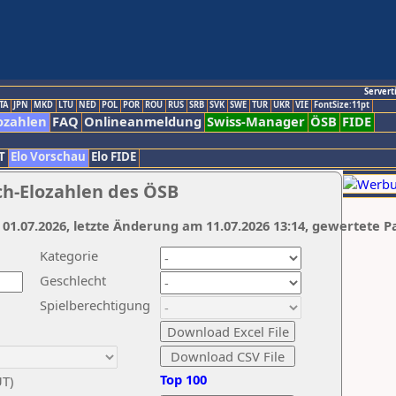
Servert
TA
JPN
MKD
LTU
NED
POL
POR
ROU
RUS
SRB
SVK
SWE
TUR
UKR
VIE
FontSize:11pt
ozahlen
FAQ
Onlineanmeldung
Swiss-Manager
ÖSB
FIDE
T
Elo Vorschau
Elo FIDE
ch-Elozahlen des ÖSB
 01.07.2026, letzte Änderung am 11.07.2026 13:14, gewertete P
Kategorie
Geschlecht
Spielberechtigung
Top 100
UT)