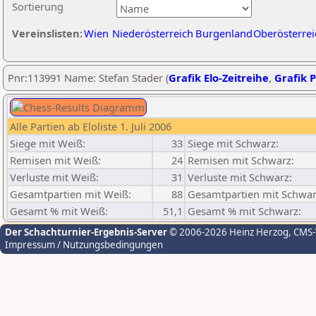
Sortierung
Vereinslisten:
Wien
Niederösterreich
Burgenland
Oberösterrei
Pnr:113991 Name: Stefan Stader (
Grafik Elo-Zeitreihe
,
Grafik P
Alle Partien ab Eloliste 1. Juli 2006
Siege mit Weiß:
33
Siege mit Schwarz:
Remisen mit Weiß:
24
Remisen mit Schwarz:
Verluste mit Weiß:
31
Verluste mit Schwarz:
Gesamtpartien mit Weiß:
88
Gesamtpartien mit Schwar
Gesamt % mit Weiß:
51,1
Gesamt % mit Schwarz:
Der Schachturnier-Ergebnis-Server
© 2006-2026 Heinz Herzog
, CMS
Impressum / Nutzungsbedingungen