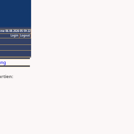
ime 06.08.2026 05:59:22
Login
Logout
artien: