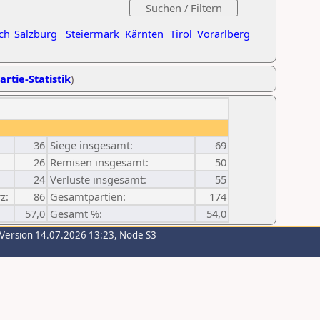
ch
Salzburg
Steiermark
Kärnten
Tirol
Vorarlberg
artie-Statistik
)
36
Siege insgesamt:
69
26
Remisen insgesamt:
50
24
Verluste insgesamt:
55
z:
86
Gesamtpartien:
174
57,0
Gesamt %:
54,0
-Version 14.07.2026 13:23, Node S3