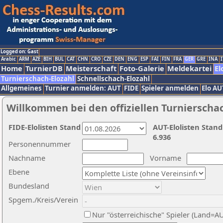
Logged on: Gast
Arabic
ARM
AZE
BIH
BUL
CAT
CHN
CRO
CZE
DEN
ENG
ESP
FAI
FIN
FRA
GER
GRE
INA
I
Home
TurnierDB
Meisterschaft
Foto-Galerie
Meldekartei
El
Turnierschach-Elozahl
Schnellschach-Elozahl
Allgemeines
Turnier anmelden: AUT
FIDE
Spieler anmelden
Elo AU
Willkommen bei den offiziellen Turnierscha
FIDE-Elolisten Stand
AUT-Elolisten Stand
6.936
Personennummer
Nachname
Vorname
Ebene
Bundesland
Spgem./Kreis/Verein
Nur "österreichische" Spieler (Land=A