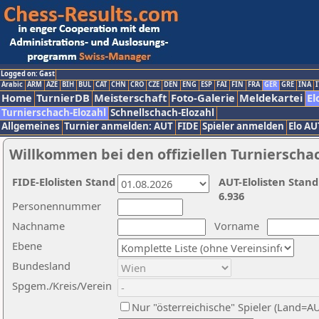
Logged on: Gast
Arabic
ARM
AZE
BIH
BUL
CAT
CHN
CRO
CZE
DEN
ENG
ESP
FAI
FIN
FRA
GER
GRE
INA
I
Home
TurnierDB
Meisterschaft
Foto-Galerie
Meldekartei
El
Turnierschach-Elozahl
Schnellschach-Elozahl
Allgemeines
Turnier anmelden: AUT
FIDE
Spieler anmelden
Elo AU
Willkommen bei den offiziellen Turnierscha
FIDE-Elolisten Stand
AUT-Elolisten Stand
6.936
Personennummer
Nachname
Vorname
Ebene
Bundesland
Spgem./Kreis/Verein
Nur "österreichische" Spieler (Land=A