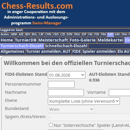
Logged on: Gast
Arabic
ARM
AZE
BIH
BUL
CAT
CHN
CRO
CZE
DEN
ENG
ESP
FAI
FIN
FRA
GER
GRE
INA
I
Home
TurnierDB
Meisterschaft
Foto-Galerie
Meldekartei
El
Turnierschach-Elozahl
Schnellschach-Elozahl
Allgemeines
Turnier anmelden: AUT
FIDE
Spieler anmelden
Elo AU
Willkommen bei den offiziellen Turnierscha
FIDE-Elolisten Stand
AUT-Elolisten Stand
6.936
Personennummer
Nachname
Vorname
Ebene
Bundesland
Spgem./Kreis/Verein
Nur "österreichische" Spieler (Land=A