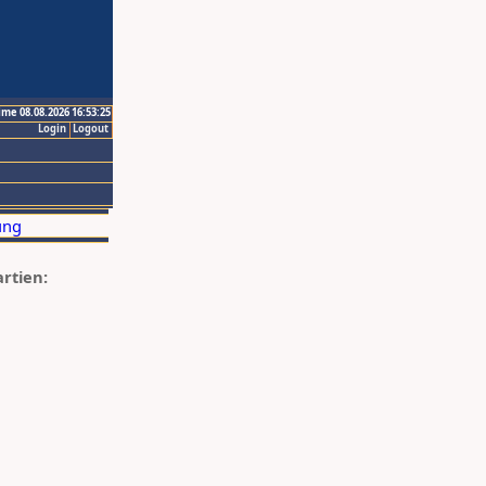
ime 08.08.2026 16:53:25
Login
Logout
artien: