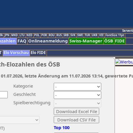
Servert
TA
JPN
MKD
LTU
NED
POL
POR
ROU
RUS
SRB
SVK
SWE
TUR
UKR
VIE
FontSize:11pt
ozahlen
FAQ
Onlineanmeldung
Swiss-Manager
ÖSB
FIDE
T
Elo Vorschau
Elo FIDE
ch-Elozahlen des ÖSB
 01.07.2026, letzte Änderung am 11.07.2026 13:14, gewertete P
Kategorie
Geschlecht
Spielberechtigung
Top 100
UT)