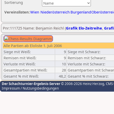
Sortierung
Vereinslisten:
Wien
Niederösterreich
Burgenland
Oberösterrei
Pnr:111725 Name: Benjamin Reichl (
Grafik Elo-Zeitreihe
,
Grafi
Alle Partien ab Eloliste 1. Juli 2006
Siege mit Weiß:
9
Siege mit Schwarz:
Remisen mit Weiß:
9
Remisen mit Schwarz:
Verluste mit Weiß:
10
Verluste mit Schwarz:
Gesamtpartien mit Weiß:
28
Gesamtpartien mit Schwar
Gesamt % mit Weiß:
48,2
Gesamt % mit Schwarz:
Der Schachturnier-Ergebnis-Server
© 2006-2026 Heinz Herzog
, CMS
Impressum / Nutzungsbedingungen