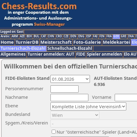
Logged on: Gast
Arabic
ARM
AZE
BIH
BUL
CAT
CHN
CRO
CZE
DEN
ENG
ESP
FAI
FIN
FRA
GER
GRE
INA
I
Home
TurnierDB
Meisterschaft
Foto-Galerie
Meldekartei
El
Turnierschach-Elozahl
Schnellschach-Elozahl
Allgemeines
Turnier anmelden: AUT
FIDE
Spieler anmelden
Elo AU
Willkommen bei den offiziellen Turnierscha
FIDE-Elolisten Stand
AUT-Elolisten Stand
6.936
Personennummer
Nachname
Vorname
Ebene
Bundesland
Spgem./Kreis/Verein
Nur "österreichische" Spieler (Land=A