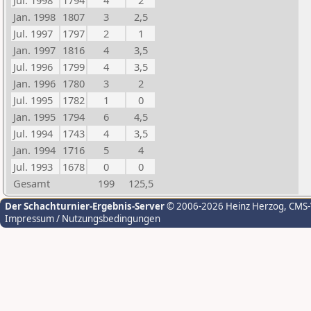
Jul. 1998
1794
4
2
Jan. 1998
1807
3
2,5
Jul. 1997
1797
2
1
Jan. 1997
1816
4
3,5
Jul. 1996
1799
4
3,5
Jan. 1996
1780
3
2
Jul. 1995
1782
1
0
Jan. 1995
1794
6
4,5
Jul. 1994
1743
4
3,5
Jan. 1994
1716
5
4
Jul. 1993
1678
0
0
Gesamt
199
125,5
Der Schachturnier-Ergebnis-Server
© 2006-2026 Heinz Herzog
, CMS
Impressum / Nutzungsbedingungen