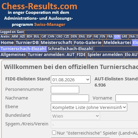
Logged on: Gast
Arabic
ARM
AZE
BIH
BUL
CAT
CHN
CRO
CZE
DEN
ENG
ESP
FAI
FIN
FRA
GER
GRE
INA
I
Home
TurnierDB
Meisterschaft
Foto-Galerie
Meldekartei
El
Turnierschach-Elozahl
Schnellschach-Elozahl
Allgemeines
Turnier anmelden: AUT
FIDE
Spieler anmelden
Elo AU
Willkommen bei den offiziellen Turnierscha
FIDE-Elolisten Stand
AUT-Elolisten Stand
6.936
Personennummer
Nachname
Vorname
Ebene
Bundesland
Spgem./Kreis/Verein
Nur "österreichische" Spieler (Land=A