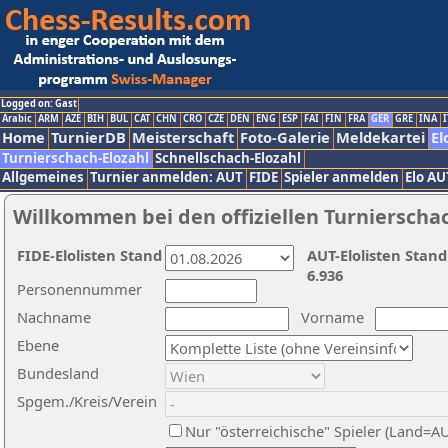
Logged on: Gast
Arabic
ARM
AZE
BIH
BUL
CAT
CHN
CRO
CZE
DEN
ENG
ESP
FAI
FIN
FRA
GER
GRE
INA
I
Home
TurnierDB
Meisterschaft
Foto-Galerie
Meldekartei
El
Turnierschach-Elozahl
Schnellschach-Elozahl
Allgemeines
Turnier anmelden: AUT
FIDE
Spieler anmelden
Elo AU
Willkommen bei den offiziellen Turnierscha
FIDE-Elolisten Stand
AUT-Elolisten Stand
6.936
Personennummer
Nachname
Vorname
Ebene
Bundesland
Spgem./Kreis/Verein
Nur "österreichische" Spieler (Land=A