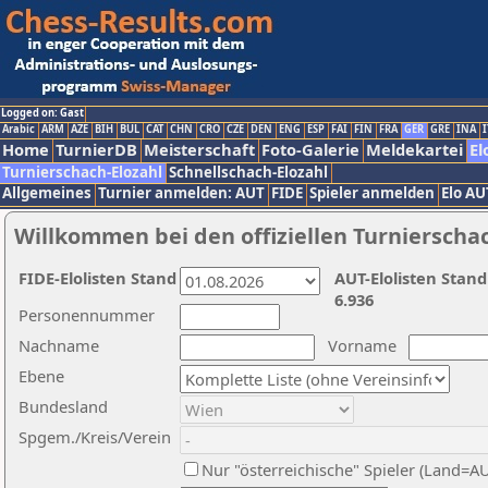
Logged on: Gast
Arabic
ARM
AZE
BIH
BUL
CAT
CHN
CRO
CZE
DEN
ENG
ESP
FAI
FIN
FRA
GER
GRE
INA
I
Home
TurnierDB
Meisterschaft
Foto-Galerie
Meldekartei
El
Turnierschach-Elozahl
Schnellschach-Elozahl
Allgemeines
Turnier anmelden: AUT
FIDE
Spieler anmelden
Elo AU
Willkommen bei den offiziellen Turnierscha
FIDE-Elolisten Stand
AUT-Elolisten Stand
6.936
Personennummer
Nachname
Vorname
Ebene
Bundesland
Spgem./Kreis/Verein
Nur "österreichische" Spieler (Land=A