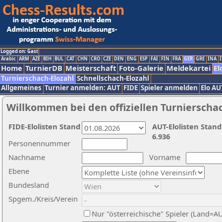
Logged on: Gast
Arabic
ARM
AZE
BIH
BUL
CAT
CHN
CRO
CZE
DEN
ENG
ESP
FAI
FIN
FRA
GER
GRE
INA
I
Home
TurnierDB
Meisterschaft
Foto-Galerie
Meldekartei
El
Turnierschach-Elozahl
Schnellschach-Elozahl
Allgemeines
Turnier anmelden: AUT
FIDE
Spieler anmelden
Elo AU
Willkommen bei den offiziellen Turnierscha
FIDE-Elolisten Stand
AUT-Elolisten Stand
6.936
Personennummer
Nachname
Vorname
Ebene
Bundesland
Spgem./Kreis/Verein
Nur "österreichische" Spieler (Land=A