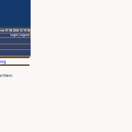
ime 07.08.2026 12:19:36
Login
Logout
artien: