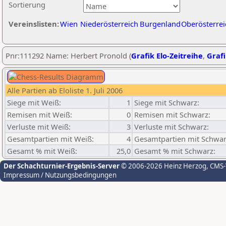
Sortierung
Vereinslisten:
Wien
Niederösterreich
Burgenland
Oberösterrei
Pnr:111292 Name: Herbert Pronold (
Grafik Elo-Zeitreihe
,
Grafi
Alle Partien ab Eloliste 1. Juli 2006
Siege mit Weiß:
1
Siege mit Schwarz:
Remisen mit Weiß:
0
Remisen mit Schwarz:
Verluste mit Weiß:
3
Verluste mit Schwarz:
Gesamtpartien mit Weiß:
4
Gesamtpartien mit Schwar
Gesamt % mit Weiß:
25,0
Gesamt % mit Schwarz:
Der Schachturnier-Ergebnis-Server
© 2006-2026 Heinz Herzog
, CMS
Impressum / Nutzungsbedingungen