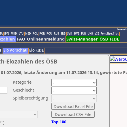
Servert
TA
JPN
MKD
LTU
NED
POL
POR
ROU
RUS
SRB
SVK
SWE
TUR
UKR
VIE
FontSize:11pt
ozahlen
FAQ
Onlineanmeldung
Swiss-Manager
ÖSB
FIDE
T
Elo Vorschau
Elo FIDE
ch-Elozahlen des ÖSB
 01.07.2026, letzte Änderung am 11.07.2026 13:14, gewertete P
Kategorie
Geschlecht
Spielberechtigung
Top 100
UT)