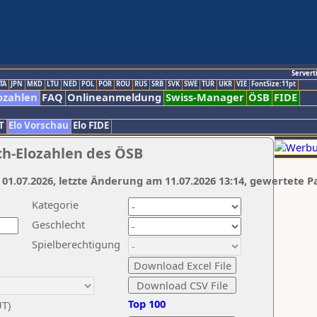
Servert
TA
JPN
MKD
LTU
NED
POL
POR
ROU
RUS
SRB
SVK
SWE
TUR
UKR
VIE
FontSize:11pt
ozahlen
FAQ
Onlineanmeldung
Swiss-Manager
ÖSB
FIDE
T
Elo Vorschau
Elo FIDE
ch-Elozahlen des ÖSB
 01.07.2026, letzte Änderung am 11.07.2026 13:14, gewertete P
Kategorie
Geschlecht
Spielberechtigung
Top 100
UT)