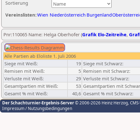
Sortierung
Vereinslisten:
Wien
Niederösterreich
Burgenland
Oberösterrei
Pnr:110065 Name: Helga Oberhofer (
Grafik Elo-Zeitreihe
,
Grafi
Alle Partien ab Eloliste 1. Juli 2006
Siege mit Weiß:
19
Siege mit Schwarz:
Remisen mit Weiß:
5
Remisen mit Schwarz:
Verluste mit Weiß:
29
Verluste mit Schwarz:
Gesamtpartien mit Weiß:
53
Gesamtpartien mit Schwar
Gesamt % mit Weiß:
40,6
Gesamt % mit Schwarz:
Der Schachturnier-Ergebnis-Server
© 2006-2026 Heinz Herzog
, CMS
Impressum / Nutzungsbedingungen