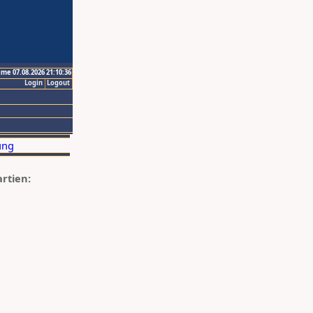
ime 07.08.2026 21:10:36
Login
Logout
artien: