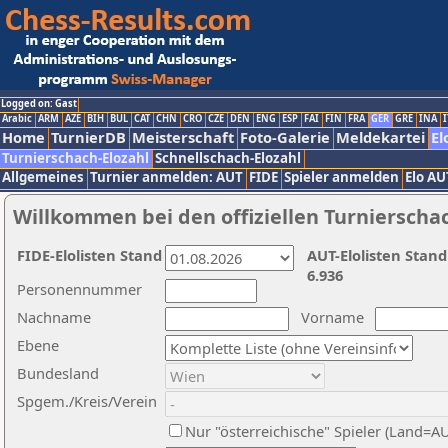
Logged on: Gast
Arabic
ARM
AZE
BIH
BUL
CAT
CHN
CRO
CZE
DEN
ENG
ESP
FAI
FIN
FRA
GER
GRE
INA
I
Home
TurnierDB
Meisterschaft
Foto-Galerie
Meldekartei
El
Turnierschach-Elozahl
Schnellschach-Elozahl
Allgemeines
Turnier anmelden: AUT
FIDE
Spieler anmelden
Elo AU
Willkommen bei den offiziellen Turnierscha
FIDE-Elolisten Stand
AUT-Elolisten Stand
6.936
Personennummer
Nachname
Vorname
Ebene
Bundesland
Spgem./Kreis/Verein
Nur "österreichische" Spieler (Land=A