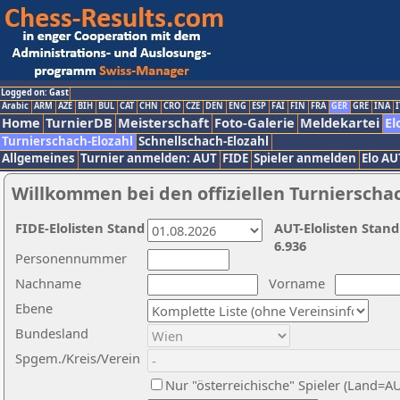
Logged on: Gast
Arabic
ARM
AZE
BIH
BUL
CAT
CHN
CRO
CZE
DEN
ENG
ESP
FAI
FIN
FRA
GER
GRE
INA
I
Home
TurnierDB
Meisterschaft
Foto-Galerie
Meldekartei
El
Turnierschach-Elozahl
Schnellschach-Elozahl
Allgemeines
Turnier anmelden: AUT
FIDE
Spieler anmelden
Elo AU
Willkommen bei den offiziellen Turnierscha
FIDE-Elolisten Stand
AUT-Elolisten Stand
6.936
Personennummer
Nachname
Vorname
Ebene
Bundesland
Spgem./Kreis/Verein
Nur "österreichische" Spieler (Land=A