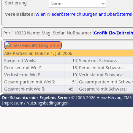
Sortierung
Vereinslisten:
Wien
Niederösterreich
Burgenland
Oberösterrei
Pnr:110033 Name: Mag. Stefan Nußbaumer (
Grafik Elo-Zeitrei
Alle Partien ab Eloliste 1. Juli 2006
Siege mit Weiß:
14
Siege mit Schwarz:
Remisen mit Weiß:
18
Remisen mit Schwarz:
Verluste mit Weiß:
19
Verluste mit Schwarz:
Gesamtpartien mit Weiß:
51
Gesamtpartien mit Schwar
Gesamt % mit Weiß:
45,1
Gesamt % mit Schwarz:
Der Schachturnier-Ergebnis-Server
© 2006-2026 Heinz Herzog
, CMS
Impressum / Nutzungsbedingungen