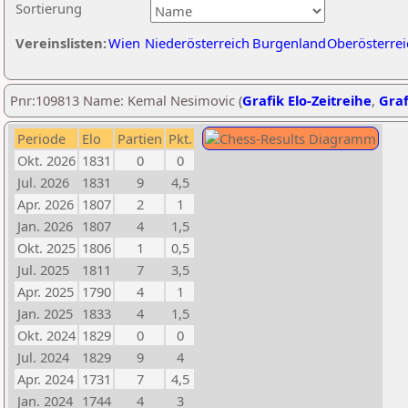
Sortierung
Vereinslisten:
Wien
Niederösterreich
Burgenland
Oberösterrei
Pnr:109813 Name: Kemal Nesimovic (
Grafik Elo-Zeitreihe
,
Graf
Periode
Elo
Partien
Pkt.
Okt. 2026
1831
0
0
Jul. 2026
1831
9
4,5
Apr. 2026
1807
2
1
Jan. 2026
1807
4
1,5
Okt. 2025
1806
1
0,5
Jul. 2025
1811
7
3,5
Apr. 2025
1790
4
1
Jan. 2025
1833
4
1,5
Okt. 2024
1829
0
0
Jul. 2024
1829
9
4
Apr. 2024
1731
7
4,5
Jan. 2024
1744
4
3