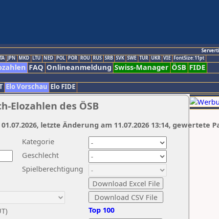
Servert
TA
JPN
MKD
LTU
NED
POL
POR
ROU
RUS
SRB
SVK
SWE
TUR
UKR
VIE
FontSize:11pt
ozahlen
FAQ
Onlineanmeldung
Swiss-Manager
ÖSB
FIDE
T
Elo Vorschau
Elo FIDE
ch-Elozahlen des ÖSB
 01.07.2026, letzte Änderung am 11.07.2026 13:14, gewertete P
Kategorie
Geschlecht
Spielberechtigung
Top 100
UT)