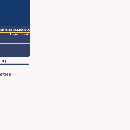
ime 08.08.2026 00:30:25
Login
Logout
artien: