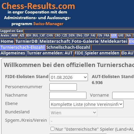
Logged on: Gast
Arabic
ARM
AZE
BIH
BUL
CAT
CHN
CRO
CZE
DEN
ENG
ESP
FAI
FIN
FRA
GER
GRE
INA
I
Home
TurnierDB
Meisterschaft
Foto-Galerie
Meldekartei
El
Turnierschach-Elozahl
Schnellschach-Elozahl
Allgemeines
Turnier anmelden: AUT
FIDE
Spieler anmelden
Elo AU
Willkommen bei den offiziellen Turnierscha
FIDE-Elolisten Stand
AUT-Elolisten Stand
6.936
Personennummer
Nachname
Vorname
Ebene
Bundesland
Spgem./Kreis/Verein
Nur "österreichische" Spieler (Land=A