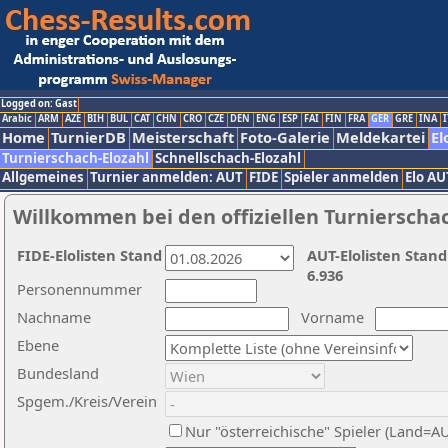
Logged on: Gast
Arabic
ARM
AZE
BIH
BUL
CAT
CHN
CRO
CZE
DEN
ENG
ESP
FAI
FIN
FRA
GER
GRE
INA
I
Home
TurnierDB
Meisterschaft
Foto-Galerie
Meldekartei
El
Turnierschach-Elozahl
Schnellschach-Elozahl
Allgemeines
Turnier anmelden: AUT
FIDE
Spieler anmelden
Elo AU
Willkommen bei den offiziellen Turnierscha
FIDE-Elolisten Stand
AUT-Elolisten Stand
6.936
Personennummer
Nachname
Vorname
Ebene
Bundesland
Spgem./Kreis/Verein
Nur "österreichische" Spieler (Land=A