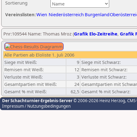
Sortierung
Vereinslisten:
Wien
Niederösterreich
Burgenland
Oberösterrei
Pnr:109544 Name: Thomas Mroz (
Grafik Elo-Zeitreihe
,
Grafik P
Alle Partien ab Eloliste 1. Juli 2006
Siege mit Weiß:
9
Siege mit Schwarz:
Remisen mit Weiß:
12
Remisen mit Schwarz:
Verluste mit Weiß:
3
Verluste mit Schwarz:
Gesamtpartien mit Weiß:
24
Gesamtpartien mit Schwar
Gesamt % mit Weiß:
62,5
Gesamt % mit Schwarz:
Der Schachturnier-Ergebnis-Server
© 2006-2026 Heinz Herzog
, CMS
Impressum / Nutzungsbedingungen