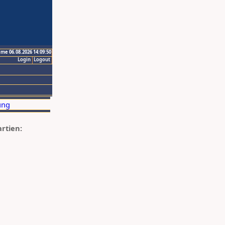
ime 06.08.2026 14:09:50
Login
Logout
artien: