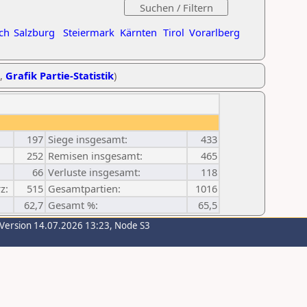
ch
Salzburg
Steiermark
Kärnten
Tirol
Vorarlberg
,
Grafik Partie-Statistik
)
197
Siege insgesamt:
433
252
Remisen insgesamt:
465
66
Verluste insgesamt:
118
z:
515
Gesamtpartien:
1016
62,7
Gesamt %:
65,5
-Version 14.07.2026 13:23, Node S3