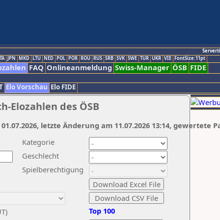
Servert
TA
JPN
MKD
LTU
NED
POL
POR
ROU
RUS
SRB
SVK
SWE
TUR
UKR
VIE
FontSize:11pt
ozahlen
FAQ
Onlineanmeldung
Swiss-Manager
ÖSB
FIDE
T
Elo Vorschau
Elo FIDE
ch-Elozahlen des ÖSB
 01.07.2026, letzte Änderung am 11.07.2026 13:14, gewertete P
Kategorie
Geschlecht
Spielberechtigung
Top 100
UT)