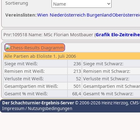
Sortierung
Vereinslisten:
Wien
Niederösterreich
Burgenland
Oberösterrei
Pnr:109518 Name: MSc Florian Mostbauer (
Grafik Elo-Zeitreihe
Alle Partien ab Eloliste 1. Juli 2006
Siege mit Weiß:
236
Siege mit Schwarz:
Remisen mit Weiß:
213
Remisen mit Schwarz:
Verluste mit Weiß:
52
Verluste mit Schwarz:
Gesamtpartien mit Weiß:
501
Gesamtpartien mit Schwar
Gesamt % mit Weiß:
68,4
Gesamt % mit Schwarz:
Der Schachturnier-Ergebnis-Server
© 2006-2026 Heinz Herzog
, CMS
Impressum / Nutzungsbedingungen