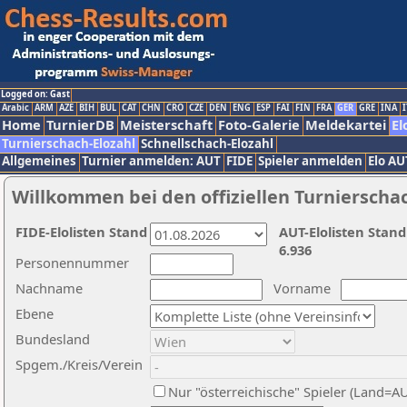
Logged on: Gast
Arabic
ARM
AZE
BIH
BUL
CAT
CHN
CRO
CZE
DEN
ENG
ESP
FAI
FIN
FRA
GER
GRE
INA
I
Home
TurnierDB
Meisterschaft
Foto-Galerie
Meldekartei
El
Turnierschach-Elozahl
Schnellschach-Elozahl
Allgemeines
Turnier anmelden: AUT
FIDE
Spieler anmelden
Elo AU
Willkommen bei den offiziellen Turnierscha
FIDE-Elolisten Stand
AUT-Elolisten Stand
6.936
Personennummer
Nachname
Vorname
Ebene
Bundesland
Spgem./Kreis/Verein
Nur "österreichische" Spieler (Land=A