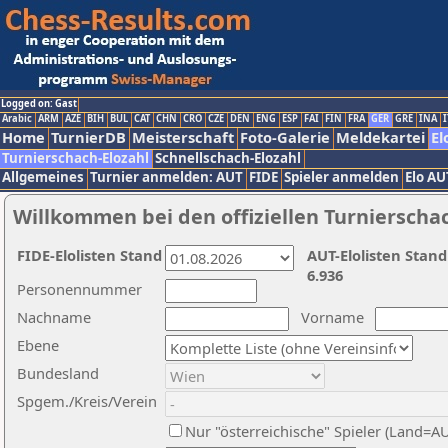
Logged on: Gast
Arabic
ARM
AZE
BIH
BUL
CAT
CHN
CRO
CZE
DEN
ENG
ESP
FAI
FIN
FRA
GER
GRE
INA
I
Home
TurnierDB
Meisterschaft
Foto-Galerie
Meldekartei
El
Turnierschach-Elozahl
Schnellschach-Elozahl
Allgemeines
Turnier anmelden: AUT
FIDE
Spieler anmelden
Elo AU
Willkommen bei den offiziellen Turnierscha
FIDE-Elolisten Stand
AUT-Elolisten Stand
6.936
Personennummer
Nachname
Vorname
Ebene
Bundesland
Spgem./Kreis/Verein
Nur "österreichische" Spieler (Land=A