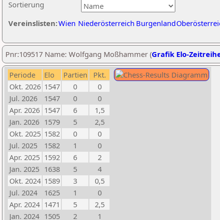
Sortierung
Vereinslisten:
Wien
Niederösterreich
Burgenland
Oberösterrei
Pnr:109517 Name: Wolfgang Moßhammer (
Grafik Elo-Zeitreih
Periode
Elo
Partien
Pkt.
Okt. 2026
1547
0
0
Jul. 2026
1547
0
0
Apr. 2026
1547
6
1,5
Jan. 2026
1579
5
2,5
Okt. 2025
1582
0
0
Jul. 2025
1582
1
0
Apr. 2025
1592
6
2
Jan. 2025
1638
5
4
Okt. 2024
1589
3
0,5
Jul. 2024
1625
1
0
Apr. 2024
1471
5
2,5
Jan. 2024
1505
2
1