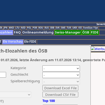
Servert
TA
JPN
MKD
LTU
NED
POL
POR
ROU
RUS
SRB
SVK
SWE
TUR
UKR
VIE
FontSize:11pt
ozahlen
FAQ
Onlineanmeldung
Swiss-Manager
ÖSB
FIDE
T
Elo Vorschau
Elo FIDE
ch-Elozahlen des ÖSB
 01.07.2026, letzte Änderung am 11.07.2026 13:14, gewertete P
Kategorie
Geschlecht
Spielberechtigung
Top 100
UT)