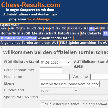
Logged on: Gast
Arabic
ARM
AZE
BIH
BUL
CAT
CHN
CRO
CZE
DEN
ENG
ESP
FAI
FIN
FRA
GER
GRE
INA
I
Home
TurnierDB
Meisterschaft
Foto-Galerie
Meldekartei
El
Turnierschach-Elozahl
Schnellschach-Elozahl
Allgemeines
Turnier anmelden: AUT
FIDE
Spieler anmelden
Elo AU
Willkommen bei den offiziellen Turnierscha
FIDE-Elolisten Stand
AUT-Elolisten Stand
6.936
Personennummer
Nachname
Vorname
Ebene
Bundesland
Spgem./Kreis/Verein
Nur "österreichische" Spieler (Land=A