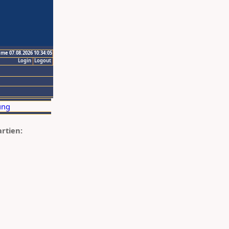
ime 07.08.2026 10:34:05
Login
Logout
artien: