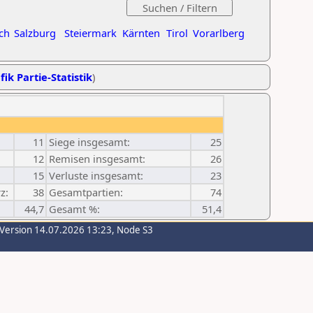
ch
Salzburg
Steiermark
Kärnten
Tirol
Vorarlberg
fik Partie-Statistik
)
11
Siege insgesamt:
25
12
Remisen insgesamt:
26
15
Verluste insgesamt:
23
z:
38
Gesamtpartien:
74
44,7
Gesamt %:
51,4
-Version 14.07.2026 13:23, Node S3