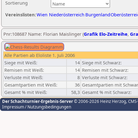
Sortierung
Vereinslisten:
Wien
Niederösterreich
Burgenland
Oberösterrei
Pnr:108687 Name: Florian Maislinger (
Grafik Elo-Zeitreihe
,
Gra
Alle Partien ab Eloliste 1. Juli 2006
Siege mit Weiß:
14
Siege mit Schwarz:
Remisen mit Weiß:
14
Remisen mit Schwarz:
Verluste mit Weiß:
8
Verluste mit Schwarz:
Gesamtpartien mit Weiß:
36
Gesamtpartien mit Schwar
Gesamt % mit Weiß:
58,3
Gesamt % mit Schwarz:
Der Schachturnier-Ergebnis-Server
© 2006-2026 Heinz Herzog
, CMS
Impressum / Nutzungsbedingungen