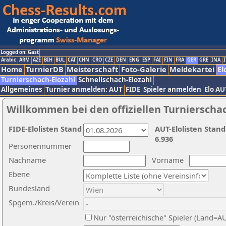
Logged on: Gast
Arabic
ARM
AZE
BIH
BUL
CAT
CHN
CRO
CZE
DEN
ENG
ESP
FAI
FIN
FRA
GER
GRE
INA
I
Home
TurnierDB
Meisterschaft
Foto-Galerie
Meldekartei
El
Turnierschach-Elozahl
Schnellschach-Elozahl
Allgemeines
Turnier anmelden: AUT
FIDE
Spieler anmelden
Elo AU
Willkommen bei den offiziellen Turnierscha
FIDE-Elolisten Stand
AUT-Elolisten Stand
6.936
Personennummer
Nachname
Vorname
Ebene
Bundesland
Spgem./Kreis/Verein
Nur "österreichische" Spieler (Land=A