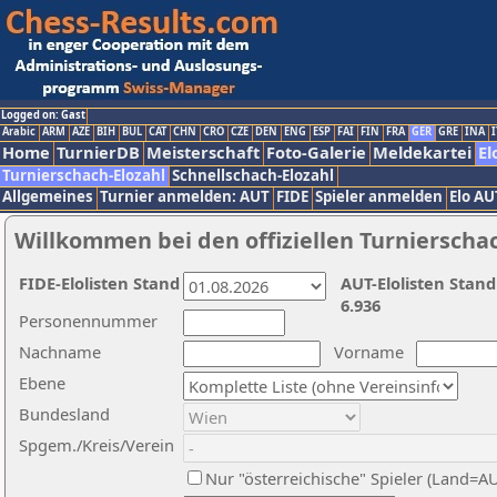
Logged on: Gast
Arabic
ARM
AZE
BIH
BUL
CAT
CHN
CRO
CZE
DEN
ENG
ESP
FAI
FIN
FRA
GER
GRE
INA
I
Home
TurnierDB
Meisterschaft
Foto-Galerie
Meldekartei
El
Turnierschach-Elozahl
Schnellschach-Elozahl
Allgemeines
Turnier anmelden: AUT
FIDE
Spieler anmelden
Elo AU
Willkommen bei den offiziellen Turnierscha
FIDE-Elolisten Stand
AUT-Elolisten Stand
6.936
Personennummer
Nachname
Vorname
Ebene
Bundesland
Spgem./Kreis/Verein
Nur "österreichische" Spieler (Land=A