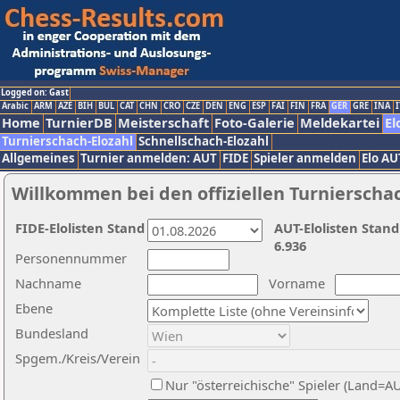
Logged on: Gast
Arabic
ARM
AZE
BIH
BUL
CAT
CHN
CRO
CZE
DEN
ENG
ESP
FAI
FIN
FRA
GER
GRE
INA
I
Home
TurnierDB
Meisterschaft
Foto-Galerie
Meldekartei
El
Turnierschach-Elozahl
Schnellschach-Elozahl
Allgemeines
Turnier anmelden: AUT
FIDE
Spieler anmelden
Elo AU
Willkommen bei den offiziellen Turnierscha
FIDE-Elolisten Stand
AUT-Elolisten Stand
6.936
Personennummer
Nachname
Vorname
Ebene
Bundesland
Spgem./Kreis/Verein
Nur "österreichische" Spieler (Land=A