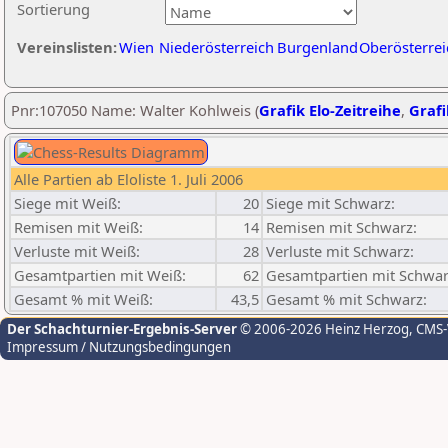
Sortierung
Vereinslisten:
Wien
Niederösterreich
Burgenland
Oberösterrei
Pnr:107050 Name: Walter Kohlweis (
Grafik Elo-Zeitreihe
,
Grafi
Alle Partien ab Eloliste 1. Juli 2006
Siege mit Weiß:
20
Siege mit Schwarz:
Remisen mit Weiß:
14
Remisen mit Schwarz:
Verluste mit Weiß:
28
Verluste mit Schwarz:
Gesamtpartien mit Weiß:
62
Gesamtpartien mit Schwar
Gesamt % mit Weiß:
43,5
Gesamt % mit Schwarz:
Der Schachturnier-Ergebnis-Server
© 2006-2026 Heinz Herzog
, CMS
Impressum / Nutzungsbedingungen