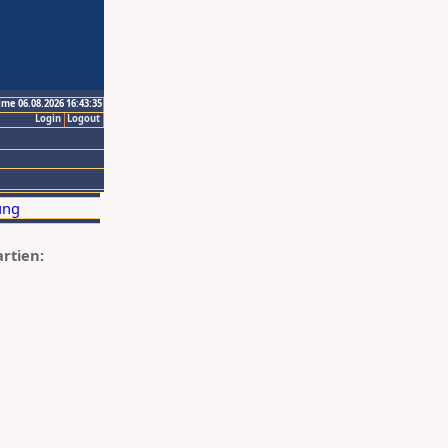
ime 06.08.2026 16:43:35
Login
Logout
artien: