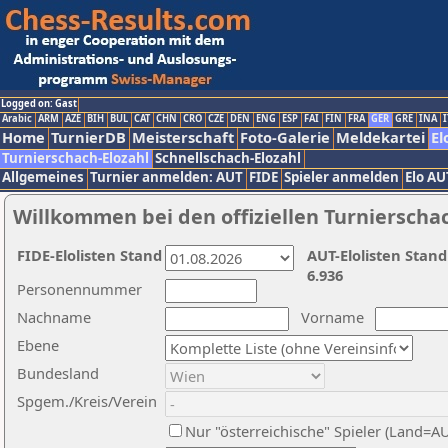
Logged on: Gast
Arabic
ARM
AZE
BIH
BUL
CAT
CHN
CRO
CZE
DEN
ENG
ESP
FAI
FIN
FRA
GER
GRE
INA
I
Home
TurnierDB
Meisterschaft
Foto-Galerie
Meldekartei
El
Turnierschach-Elozahl
Schnellschach-Elozahl
Allgemeines
Turnier anmelden: AUT
FIDE
Spieler anmelden
Elo AU
Willkommen bei den offiziellen Turnierscha
FIDE-Elolisten Stand
AUT-Elolisten Stand
6.936
Personennummer
Nachname
Vorname
Ebene
Bundesland
Spgem./Kreis/Verein
Nur "österreichische" Spieler (Land=A