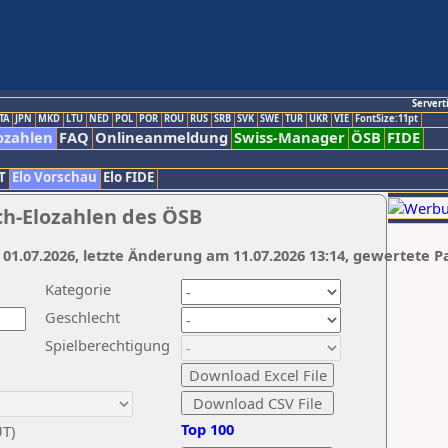
Servert
TA
JPN
MKD
LTU
NED
POL
POR
ROU
RUS
SRB
SVK
SWE
TUR
UKR
VIE
FontSize:11pt
ozahlen
FAQ
Onlineanmeldung
Swiss-Manager
ÖSB
FIDE
T
Elo Vorschau
Elo FIDE
ch-Elozahlen des ÖSB
 01.07.2026, letzte Änderung am 11.07.2026 13:14, gewertete P
Kategorie
Geschlecht
Spielberechtigung
Top 100
UT)