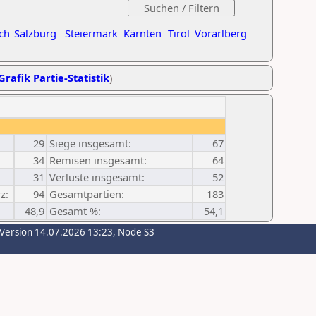
ch
Salzburg
Steiermark
Kärnten
Tirol
Vorarlberg
Grafik Partie-Statistik
)
29
Siege insgesamt:
67
34
Remisen insgesamt:
64
31
Verluste insgesamt:
52
z:
94
Gesamtpartien:
183
48,9
Gesamt %:
54,1
-Version 14.07.2026 13:23, Node S3