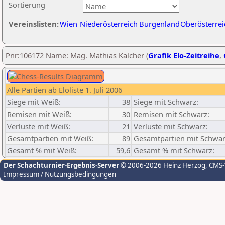
Sortierung
Vereinslisten:
Wien
Niederösterreich
Burgenland
Oberösterrei
Pnr:106172 Name: Mag. Mathias Kalcher (
Grafik Elo-Zeitreihe
,
Alle Partien ab Eloliste 1. Juli 2006
Siege mit Weiß:
38
Siege mit Schwarz:
Remisen mit Weiß:
30
Remisen mit Schwarz:
Verluste mit Weiß:
21
Verluste mit Schwarz:
Gesamtpartien mit Weiß:
89
Gesamtpartien mit Schwar
Gesamt % mit Weiß:
59,6
Gesamt % mit Schwarz:
Der Schachturnier-Ergebnis-Server
© 2006-2026 Heinz Herzog
, CMS
Impressum / Nutzungsbedingungen