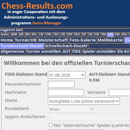
Logged on: Gast
Arabic
ARM
AZE
BIH
BUL
CAT
CHN
CRO
CZE
DEN
ENG
ESP
FAI
FIN
FRA
GER
GRE
INA
I
Home
TurnierDB
Meisterschaft
Foto-Galerie
Meldekartei
El
Turnierschach-Elozahl
Schnellschach-Elozahl
Allgemeines
Turnier anmelden: AUT
FIDE
Spieler anmelden
Elo AU
Willkommen bei den offiziellen Turnierscha
FIDE-Elolisten Stand
AUT-Elolisten Stand
6.936
Personennummer
Nachname
Vorname
Ebene
Bundesland
Spgem./Kreis/Verein
Nur "österreichische" Spieler (Land=A