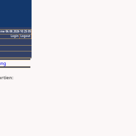
ime 06.08.2026 10:25:05
Login
Logout
artien: