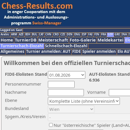
Logged on: Gast
Arabic
ARM
AZE
BIH
BUL
CAT
CHN
CRO
CZE
DEN
ENG
ESP
FAI
FIN
FRA
GER
GRE
INA
I
Home
TurnierDB
Meisterschaft
Foto-Galerie
Meldekartei
El
Turnierschach-Elozahl
Schnellschach-Elozahl
Allgemeines
Turnier anmelden: AUT
FIDE
Spieler anmelden
Elo AU
Willkommen bei den offiziellen Turnierscha
FIDE-Elolisten Stand
AUT-Elolisten Stand
6.936
Personennummer
Nachname
Vorname
Ebene
Bundesland
Spgem./Kreis/Verein
Nur "österreichische" Spieler (Land=A