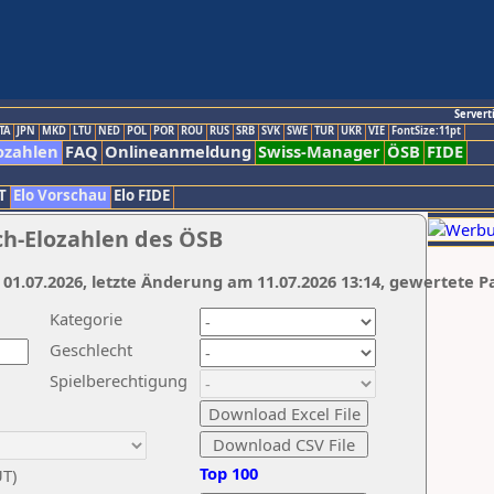
Servert
TA
JPN
MKD
LTU
NED
POL
POR
ROU
RUS
SRB
SVK
SWE
TUR
UKR
VIE
FontSize:11pt
ozahlen
FAQ
Onlineanmeldung
Swiss-Manager
ÖSB
FIDE
T
Elo Vorschau
Elo FIDE
ch-Elozahlen des ÖSB
 01.07.2026, letzte Änderung am 11.07.2026 13:14, gewertete P
Kategorie
Geschlecht
Spielberechtigung
Top 100
UT)