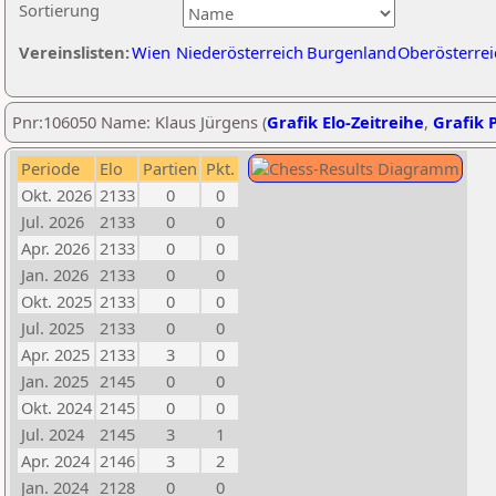
Sortierung
Vereinslisten:
Wien
Niederösterreich
Burgenland
Oberösterrei
Pnr:106050 Name: Klaus Jürgens (
Grafik Elo-Zeitreihe
,
Grafik P
Periode
Elo
Partien
Pkt.
Okt. 2026
2133
0
0
Jul. 2026
2133
0
0
Apr. 2026
2133
0
0
Jan. 2026
2133
0
0
Okt. 2025
2133
0
0
Jul. 2025
2133
0
0
Apr. 2025
2133
3
0
Jan. 2025
2145
0
0
Okt. 2024
2145
0
0
Jul. 2024
2145
3
1
Apr. 2024
2146
3
2
Jan. 2024
2128
0
0