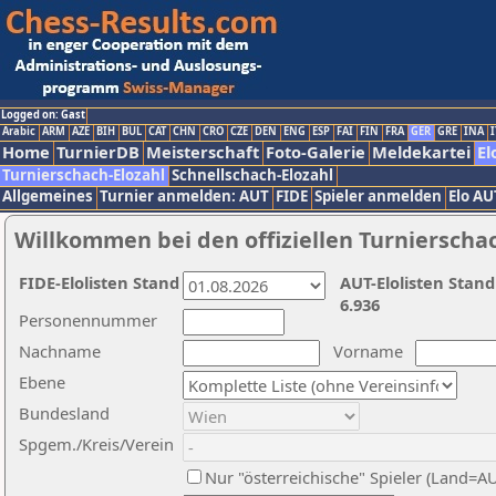
Logged on: Gast
Arabic
ARM
AZE
BIH
BUL
CAT
CHN
CRO
CZE
DEN
ENG
ESP
FAI
FIN
FRA
GER
GRE
INA
I
Home
TurnierDB
Meisterschaft
Foto-Galerie
Meldekartei
El
Turnierschach-Elozahl
Schnellschach-Elozahl
Allgemeines
Turnier anmelden: AUT
FIDE
Spieler anmelden
Elo AU
Willkommen bei den offiziellen Turnierscha
FIDE-Elolisten Stand
AUT-Elolisten Stand
6.936
Personennummer
Nachname
Vorname
Ebene
Bundesland
Spgem./Kreis/Verein
Nur "österreichische" Spieler (Land=A