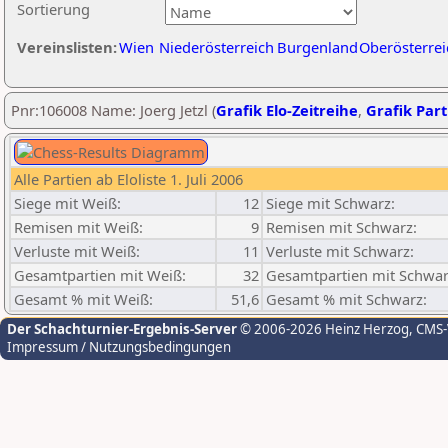
Sortierung
Vereinslisten:
Wien
Niederösterreich
Burgenland
Oberösterrei
Pnr:106008 Name: Joerg Jetzl (
Grafik Elo-Zeitreihe
,
Grafik Part
Alle Partien ab Eloliste 1. Juli 2006
Siege mit Weiß:
12
Siege mit Schwarz:
Remisen mit Weiß:
9
Remisen mit Schwarz:
Verluste mit Weiß:
11
Verluste mit Schwarz:
Gesamtpartien mit Weiß:
32
Gesamtpartien mit Schwar
Gesamt % mit Weiß:
51,6
Gesamt % mit Schwarz:
Der Schachturnier-Ergebnis-Server
© 2006-2026 Heinz Herzog
, CMS
Impressum / Nutzungsbedingungen