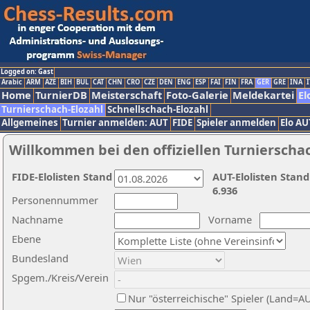
Logged on: Gast
Arabic
ARM
AZE
BIH
BUL
CAT
CHN
CRO
CZE
DEN
ENG
ESP
FAI
FIN
FRA
GER
GRE
INA
I
Home
TurnierDB
Meisterschaft
Foto-Galerie
Meldekartei
El
Turnierschach-Elozahl
Schnellschach-Elozahl
Allgemeines
Turnier anmelden: AUT
FIDE
Spieler anmelden
Elo AU
Willkommen bei den offiziellen Turnierscha
FIDE-Elolisten Stand
AUT-Elolisten Stand
6.936
Personennummer
Nachname
Vorname
Ebene
Bundesland
Spgem./Kreis/Verein
Nur "österreichische" Spieler (Land=A