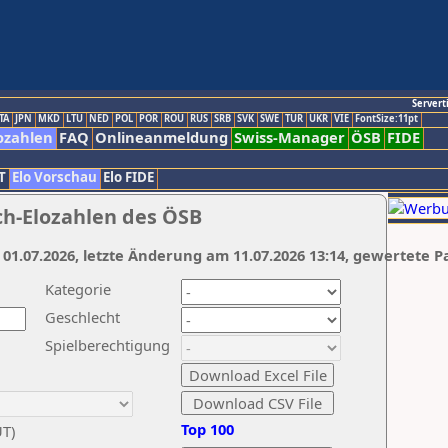
Servert
TA
JPN
MKD
LTU
NED
POL
POR
ROU
RUS
SRB
SVK
SWE
TUR
UKR
VIE
FontSize:11pt
ozahlen
FAQ
Onlineanmeldung
Swiss-Manager
ÖSB
FIDE
T
Elo Vorschau
Elo FIDE
ch-Elozahlen des ÖSB
 01.07.2026, letzte Änderung am 11.07.2026 13:14, gewertete P
Kategorie
Geschlecht
Spielberechtigung
Top 100
UT)