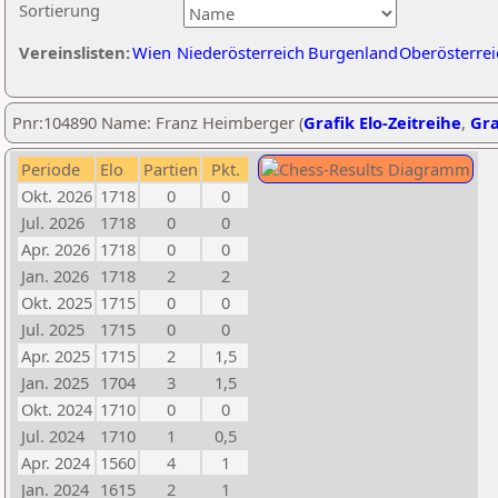
Sortierung
Vereinslisten:
Wien
Niederösterreich
Burgenland
Oberösterrei
Pnr:104890 Name: Franz Heimberger (
Grafik Elo-Zeitreihe
,
Gra
Periode
Elo
Partien
Pkt.
Okt. 2026
1718
0
0
Jul. 2026
1718
0
0
Apr. 2026
1718
0
0
Jan. 2026
1718
2
2
Okt. 2025
1715
0
0
Jul. 2025
1715
0
0
Apr. 2025
1715
2
1,5
Jan. 2025
1704
3
1,5
Okt. 2024
1710
0
0
Jul. 2024
1710
1
0,5
Apr. 2024
1560
4
1
Jan. 2024
1615
2
1