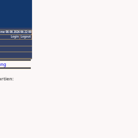
ime 08.08.2026 06:22:00
Login
Logout
artien: