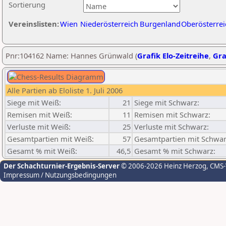
Sortierung
Vereinslisten:
Wien
Niederösterreich
Burgenland
Oberösterrei
Pnr:104162 Name: Hannes Grünwald (
Grafik Elo-Zeitreihe
,
Gra
Alle Partien ab Eloliste 1. Juli 2006
Siege mit Weiß:
21
Siege mit Schwarz:
Remisen mit Weiß:
11
Remisen mit Schwarz:
Verluste mit Weiß:
25
Verluste mit Schwarz:
Gesamtpartien mit Weiß:
57
Gesamtpartien mit Schwar
Gesamt % mit Weiß:
46,5
Gesamt % mit Schwarz:
Der Schachturnier-Ergebnis-Server
© 2006-2026 Heinz Herzog
, CMS
Impressum / Nutzungsbedingungen