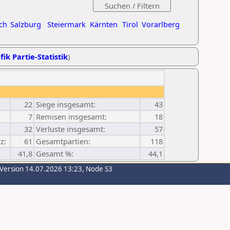
ch
Salzburg
Steiermark
Kärnten
Tirol
Vorarlberg
fik Partie-Statistik
)
22
Siege insgesamt:
43
7
Remisen insgesamt:
18
32
Verluste insgesamt:
57
z:
61
Gesamtpartien:
118
41,8
Gesamt %:
44,1
-Version 14.07.2026 13:23, Node S3