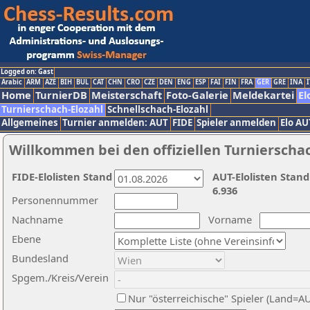
Logged on: Gast
Arabic
ARM
AZE
BIH
BUL
CAT
CHN
CRO
CZE
DEN
ENG
ESP
FAI
FIN
FRA
GER
GRE
INA
I
Home
TurnierDB
Meisterschaft
Foto-Galerie
Meldekartei
El
Turnierschach-Elozahl
Schnellschach-Elozahl
Allgemeines
Turnier anmelden: AUT
FIDE
Spieler anmelden
Elo AU
Willkommen bei den offiziellen Turnierscha
FIDE-Elolisten Stand
AUT-Elolisten Stand
6.936
Personennummer
Nachname
Vorname
Ebene
Bundesland
Spgem./Kreis/Verein
Nur "österreichische" Spieler (Land=A