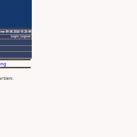
ime 09.08.2026 10:20:49
Login
Logout
artien: