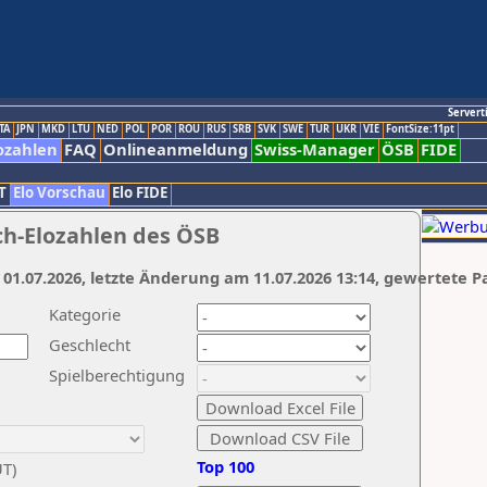
Servert
TA
JPN
MKD
LTU
NED
POL
POR
ROU
RUS
SRB
SVK
SWE
TUR
UKR
VIE
FontSize:11pt
ozahlen
FAQ
Onlineanmeldung
Swiss-Manager
ÖSB
FIDE
T
Elo Vorschau
Elo FIDE
ch-Elozahlen des ÖSB
 01.07.2026, letzte Änderung am 11.07.2026 13:14, gewertete P
Kategorie
Geschlecht
Spielberechtigung
Top 100
UT)