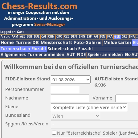
Logged on: Gast
Arabic
ARM
AZE
BIH
BUL
CAT
CHN
CRO
CZE
DEN
ENG
ESP
FAI
FIN
FRA
GER
GRE
INA
I
Home
TurnierDB
Meisterschaft
Foto-Galerie
Meldekartei
El
Turnierschach-Elozahl
Schnellschach-Elozahl
Allgemeines
Turnier anmelden: AUT
FIDE
Spieler anmelden
Elo AU
Willkommen bei den offiziellen Turnierscha
FIDE-Elolisten Stand
AUT-Elolisten Stand
6.936
Personennummer
Nachname
Vorname
Ebene
Bundesland
Spgem./Kreis/Verein
Nur "österreichische" Spieler (Land=A