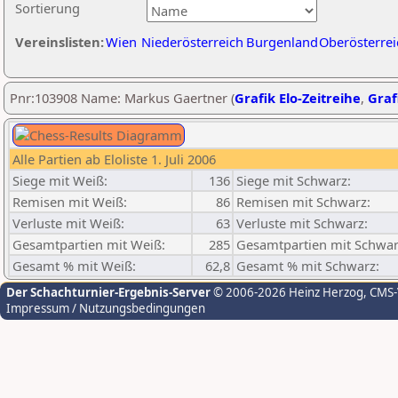
Sortierung
Vereinslisten:
Wien
Niederösterreich
Burgenland
Oberösterrei
Pnr:103908 Name: Markus Gaertner (
Grafik Elo-Zeitreihe
,
Graf
Alle Partien ab Eloliste 1. Juli 2006
Siege mit Weiß:
136
Siege mit Schwarz:
Remisen mit Weiß:
86
Remisen mit Schwarz:
Verluste mit Weiß:
63
Verluste mit Schwarz:
Gesamtpartien mit Weiß:
285
Gesamtpartien mit Schwar
Gesamt % mit Weiß:
62,8
Gesamt % mit Schwarz:
Der Schachturnier-Ergebnis-Server
© 2006-2026 Heinz Herzog
, CMS
Impressum / Nutzungsbedingungen