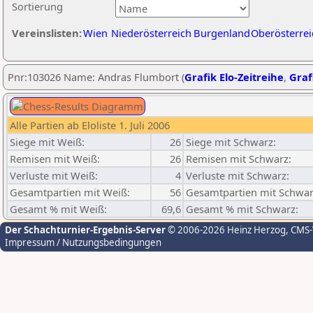
Sortierung
Vereinslisten:
Wien
Niederösterreich
Burgenland
Oberösterrei
Pnr:103026 Name: Andras Flumbort (
Grafik Elo-Zeitreihe
,
Graf
Alle Partien ab Eloliste 1. Juli 2006
Siege mit Weiß:
26
Siege mit Schwarz:
Remisen mit Weiß:
26
Remisen mit Schwarz:
Verluste mit Weiß:
4
Verluste mit Schwarz:
Gesamtpartien mit Weiß:
56
Gesamtpartien mit Schwar
Gesamt % mit Weiß:
69,6
Gesamt % mit Schwarz:
Der Schachturnier-Ergebnis-Server
© 2006-2026 Heinz Herzog
, CMS
Impressum / Nutzungsbedingungen