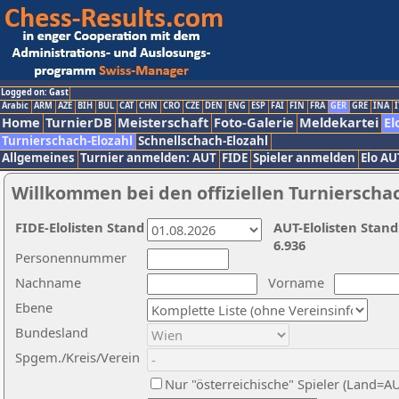
Logged on: Gast
Arabic
ARM
AZE
BIH
BUL
CAT
CHN
CRO
CZE
DEN
ENG
ESP
FAI
FIN
FRA
GER
GRE
INA
I
Home
TurnierDB
Meisterschaft
Foto-Galerie
Meldekartei
El
Turnierschach-Elozahl
Schnellschach-Elozahl
Allgemeines
Turnier anmelden: AUT
FIDE
Spieler anmelden
Elo AU
Willkommen bei den offiziellen Turnierscha
FIDE-Elolisten Stand
AUT-Elolisten Stand
6.936
Personennummer
Nachname
Vorname
Ebene
Bundesland
Spgem./Kreis/Verein
Nur "österreichische" Spieler (Land=A