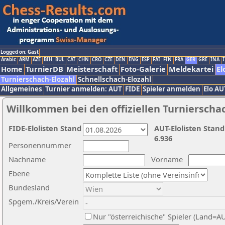
Logged on: Gast
Arabic
ARM
AZE
BIH
BUL
CAT
CHN
CRO
CZE
DEN
ENG
ESP
FAI
FIN
FRA
GER
GRE
INA
I
Home
TurnierDB
Meisterschaft
Foto-Galerie
Meldekartei
El
Turnierschach-Elozahl
Schnellschach-Elozahl
Allgemeines
Turnier anmelden: AUT
FIDE
Spieler anmelden
Elo AU
Willkommen bei den offiziellen Turnierscha
FIDE-Elolisten Stand
AUT-Elolisten Stand
6.936
Personennummer
Nachname
Vorname
Ebene
Bundesland
Spgem./Kreis/Verein
Nur "österreichische" Spieler (Land=A