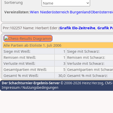
Sortierung
Vereinslisten:
Wien
Niederösterreich
Burgenland
Oberösterrei
Pnr:102257 Name: Herbert Eder (
Grafik Elo-Zeitreihe
,
Grafik Pa
Alle Partien ab Eloliste 1. Juli 2006
Siege mit Weiß:
1
Siege mit Schwarz:
Remisen mit Weiß:
1
Remisen mit Schwarz:
Verluste mit Weiß:
3
Verluste mit Schwarz:
Gesamtpartien mit Weiß:
5
Gesamtpartien mit Schwar
Gesamt % mit Weiß:
30,0
Gesamt % mit Schwarz:
Der Schachturnier-Ergebnis-Server
© 2006-2026 Heinz Herzog
, CMS
Impressum / Nutzungsbedingungen