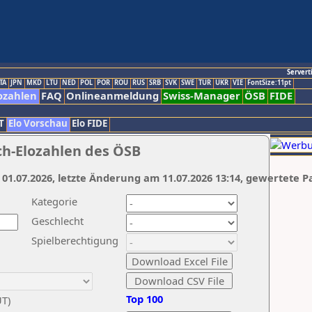
Servert
TA
JPN
MKD
LTU
NED
POL
POR
ROU
RUS
SRB
SVK
SWE
TUR
UKR
VIE
FontSize:11pt
ozahlen
FAQ
Onlineanmeldung
Swiss-Manager
ÖSB
FIDE
T
Elo Vorschau
Elo FIDE
ch-Elozahlen des ÖSB
 01.07.2026, letzte Änderung am 11.07.2026 13:14, gewertete P
Kategorie
Geschlecht
Spielberechtigung
Top 100
UT)