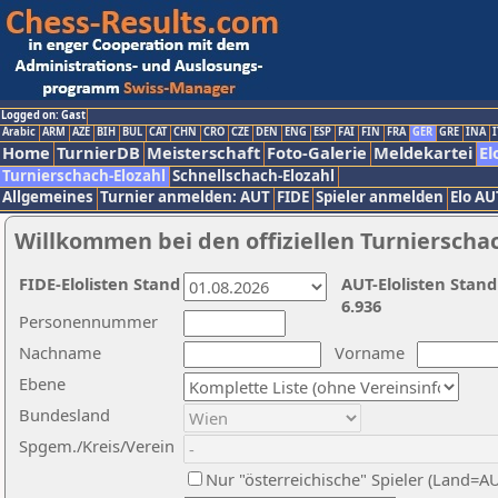
Logged on: Gast
Arabic
ARM
AZE
BIH
BUL
CAT
CHN
CRO
CZE
DEN
ENG
ESP
FAI
FIN
FRA
GER
GRE
INA
I
Home
TurnierDB
Meisterschaft
Foto-Galerie
Meldekartei
El
Turnierschach-Elozahl
Schnellschach-Elozahl
Allgemeines
Turnier anmelden: AUT
FIDE
Spieler anmelden
Elo AU
Willkommen bei den offiziellen Turnierscha
FIDE-Elolisten Stand
AUT-Elolisten Stand
6.936
Personennummer
Nachname
Vorname
Ebene
Bundesland
Spgem./Kreis/Verein
Nur "österreichische" Spieler (Land=A