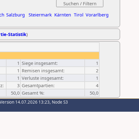
ch
Salzburg
Steiermark
Kärnten
Tirol
Vorarlberg
tie-Statistik
)
1
Siege insgesamt:
1
1
Remisen insgesamt:
2
1
Verluste insgesamt:
1
z:
3
Gesamtpartien:
4
50,0
Gesamt %:
50,0
-Version 14.07.2026 13:23, Node S3