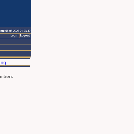
ime 08.08.2026 21:03:37
Login
Logout
artien: