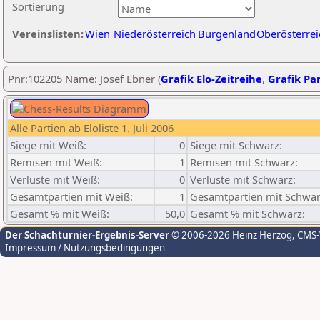
Sortierung
Vereinslisten:
Wien
Niederösterreich
Burgenland
Oberösterrei
Pnr:102205 Name: Josef Ebner (
Grafik Elo-Zeitreihe
,
Grafik Par
Alle Partien ab Eloliste 1. Juli 2006
Siege mit Weiß:
0
Siege mit Schwarz:
Remisen mit Weiß:
1
Remisen mit Schwarz:
Verluste mit Weiß:
0
Verluste mit Schwarz:
Gesamtpartien mit Weiß:
1
Gesamtpartien mit Schwar
Gesamt % mit Weiß:
50,0
Gesamt % mit Schwarz:
Der Schachturnier-Ergebnis-Server
© 2006-2026 Heinz Herzog
, CMS
Impressum / Nutzungsbedingungen