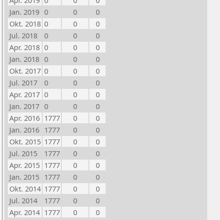
Apr. 2019
0
0
0
Jan. 2019
0
0
0
Okt. 2018
0
0
0
Jul. 2018
0
0
0
Apr. 2018
0
0
0
Jan. 2018
0
0
0
Okt. 2017
0
0
0
Jul. 2017
0
0
0
Apr. 2017
0
0
0
Jan. 2017
0
0
0
Apr. 2016
1777
0
0
Jan. 2016
1777
0
0
Okt. 2015
1777
0
0
Jul. 2015
1777
0
0
Apr. 2015
1777
0
0
Jan. 2015
1777
0
0
Okt. 2014
1777
0
0
Jul. 2014
1777
0
0
Apr. 2014
1777
0
0