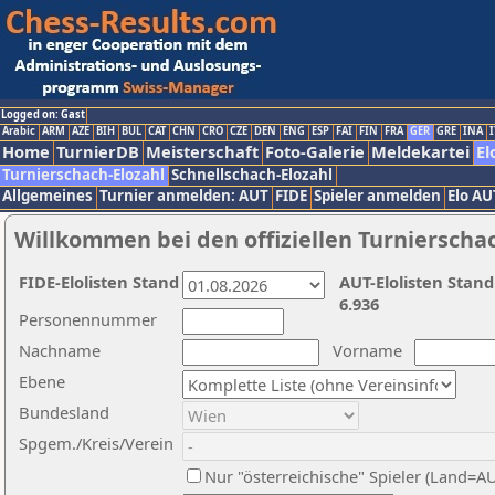
Logged on: Gast
Arabic
ARM
AZE
BIH
BUL
CAT
CHN
CRO
CZE
DEN
ENG
ESP
FAI
FIN
FRA
GER
GRE
INA
I
Home
TurnierDB
Meisterschaft
Foto-Galerie
Meldekartei
El
Turnierschach-Elozahl
Schnellschach-Elozahl
Allgemeines
Turnier anmelden: AUT
FIDE
Spieler anmelden
Elo AU
Willkommen bei den offiziellen Turnierscha
FIDE-Elolisten Stand
AUT-Elolisten Stand
6.936
Personennummer
Nachname
Vorname
Ebene
Bundesland
Spgem./Kreis/Verein
Nur "österreichische" Spieler (Land=A